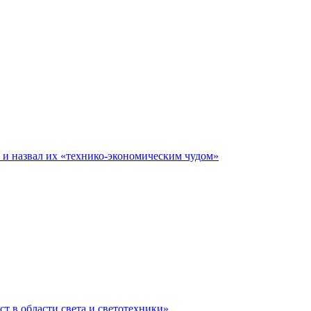
е и назвал их «технико-экономическим чудом»
ст в области света и светотехники»