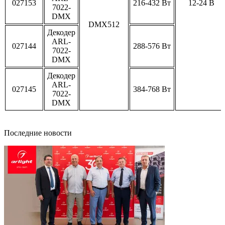
027153
216-432 Вт
12-24 В
7022-
DMX
DMX512
Декодер
ARL-
027144
288-576 Вт
7022-
DMX
Декодер
ARL-
027145
384-768 Вт
7022-
DMX
Последние новости