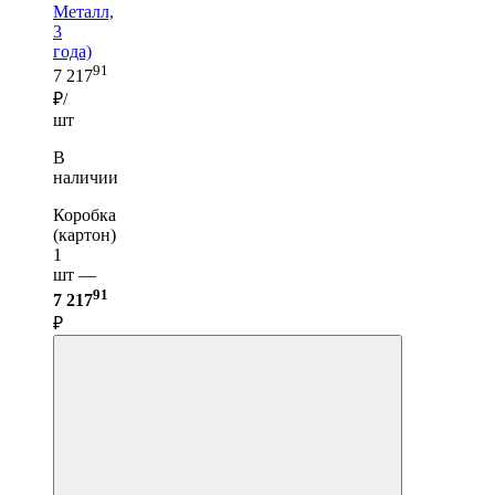
Металл,
3
года)
91
7 217
₽/
шт
В
наличии
Коробка
(картон)
1
шт —
91
7 217
₽