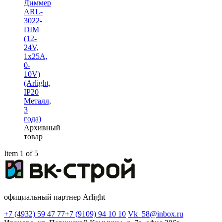
Диммер
ARL-
3022-
DIM
(12-
24V,
1x25A,
0-
10V)
(Arlight,
IP20
Металл,
3
года)
Архивный
товар
Item 1 of 5
официальный партнер Arlight
+7 (4932) 59 47 77
+7 (9109) 94 10 10
Vk_58@inbox.ru