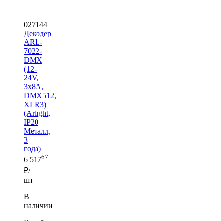
027144
Декодер
ARL-
7022-
DMX
(12-
24V,
3x8A,
DMX512,
XLR3)
(Arlight,
IP20
Металл,
3
года)
67
6 517
₽/
шт
В
наличии