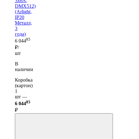
3x6A,
DMX512)
(Arlight,
IP20
Металл,
3
года)
85
6 044
₽/
шт
В
наличии
Коробка
(картон)
1
шт —
85
6 044
₽