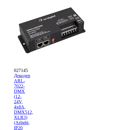
027145
Декодер
ARL-
7022-
DMX
(12-
24V,
4x8A,
DMX512,
XLR3)
(Arlight,
IP20