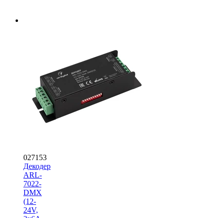
027153
Декодер
ARL-
7022-
DMX
(12-
24V,