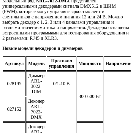
Модельный ряд
ARL-7022-DMX
представлен
универсальными декодерами сигнала DMX512 в ШИМ
(PWM), которые могут управлять яркостью лент и
светильников с напряжением питания 12 или 24 В. Можно
выбрать декодер с 1, 2, 3 или 4 каналами управления и
разными значениями тока и напряжения. Декодеры оснащены
встроенными программами для тестирования оборудования и
2 разъемами: RJ45 и XLR3.
Новые модели декодеров и диммеров
Протокол
Артикул
Модель
Мощность
Напряжение
управления
Диммер
ARL-
028195
0/1-10 В
3022-
DIM
300-600 Вт
Декодер
ARL-
027152
7022-
DMX
Декодер
ARL-