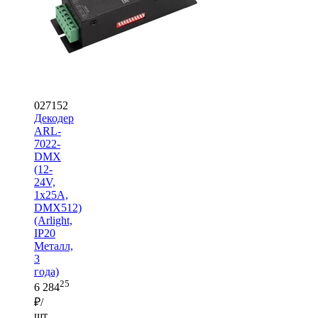
027152
Декодер
ARL-
7022-
DMX
(12-
24V,
1x25A,
DMX512)
(Arlight,
IP20
Металл,
3
года)
25
6 284
₽/
шт