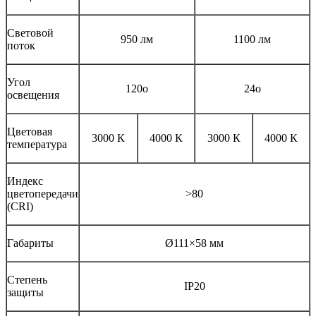
Световой
950 лм
1100 лм
поток
Угол
120o
24o
освещения
Цветовая
3000 К
4000 К
3000 К
4000 К
температура
Индекс
цветопередачи
>80
(CRI)
Габариты
Ø111×58 мм
Степень
IP20
защиты