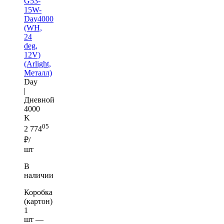
G53-
15W-
Day4000
(WH,
24
deg,
12V)
(Arlight,
Металл)
Day
|
Дневной
4000
K
05
2 774
₽/
шт
В
наличии
Коробка
(картон)
1
шт —