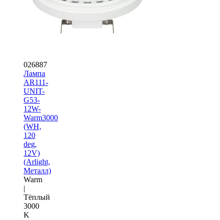
026887
Лампа
AR111-
UNIT-
G53-
12W-
Warm3000
(WH,
120
deg,
12V)
(Arlight,
Металл)
Warm
|
Тёплый
3000
K