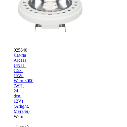
025640
Лампа
AR111-
UNIT-
G53-
15W-
Warm3000
(WH,
24
deg,
12V)
(Arlight,
Металл)
Warm
|
Тёплый