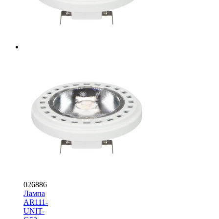
026886
Лампа
AR111-
UNIT-