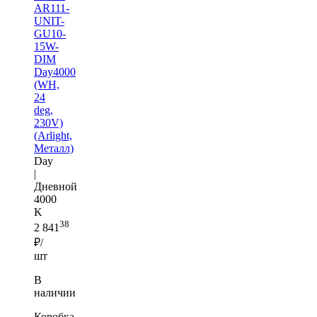
AR111-
UNIT-
GU10-
15W-
DIM
Day4000
(WH,
24
deg,
230V)
(Arlight,
Металл)
Day
|
Дневной
4000
K
38
2 841
₽/
шт
В
наличии
Коробка