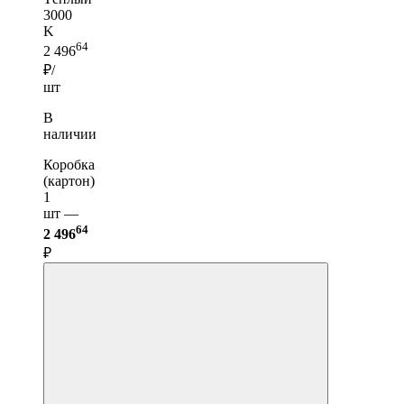
3000
K
64
2 496
₽/
шт
В
наличии
Коробка
(картон)
1
шт —
64
2 496
₽