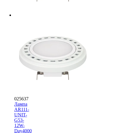
025637
Лампа
AR111-
UNIT-
G53-
12W-
Day4000