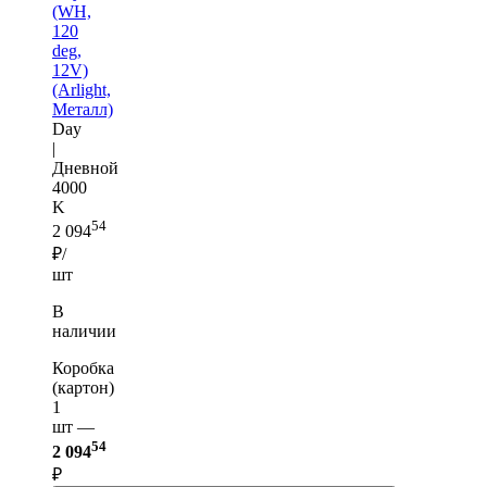
(WH,
120
deg,
12V)
(Arlight,
Металл)
Day
|
Дневной
4000
K
54
2 094
₽/
шт
В
наличии
Коробка
(картон)
1
шт —
54
2 094
₽