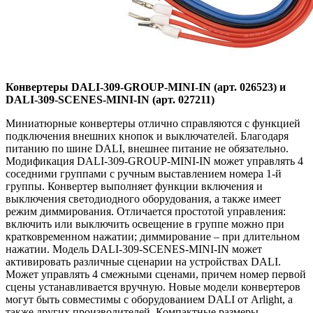
Конвертеры DALI-309-GROUP-MINI-IN (арт. 026523) и
DALI-309-SCENES-MINI-IN (арт. 027211)
Миниатюрные конвертеры отлично справляются с функцией
подключения внешних кнопок и выключателей. Благодаря
питанию по шине DALI, внешнее питание не обязательно.
Модификация DALI-309-GROUP-MINI-IN может управлять 4
соседними группами с ручным выставлением номера 1-й
группы. Конвертер выполняет функции включения и
выключения светодиодного оборудования, а также имеет
режим диммирования. Отличается простотой управления:
включить или выключить освещение в группе можно при
кратковременном нажатии; диммирование – при длительном
нажатии. Модель DALI-309-SCENES-MINI-IN может
активировать различные сценарии на устройствах DALI.
Может управлять 4 смежными сценами, причем номер первой
сцены устанавливается вручную. Новые модели конвертеров
могут быть совместимы с оборудованием DALI от Arlight, а
также других производителей. Компактные размеры