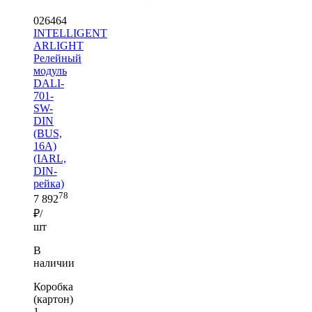
026464
INTELLIGENT
ARLIGHT
Релейный
модуль
DALI-
701-
SW-
DIN
(BUS,
16A)
(IARL,
DIN-
рейка)
78
7 892
₽/
шт
В
наличии
Коробка
(картон)
1