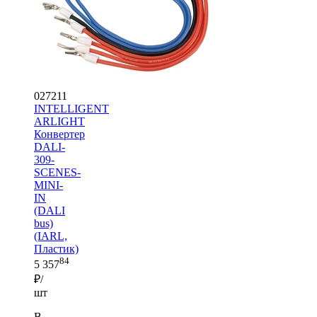
027211
INTELLIGENT
ARLIGHT
Конвертер
DALI-
309-
SCENES-
MINI-
IN
(DALI
bus)
(IARL,
Пластик)
84
5 357
₽/
шт
В