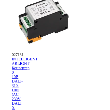
027181
INTELLIGENT
ARLIGHT
Конвертер
0-
10В
DALI-
310-
DIN
(AC
230V,
DALI,
0-