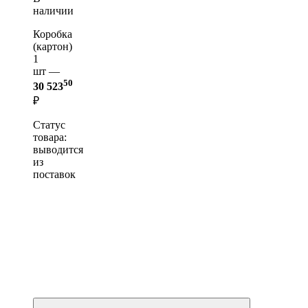
наличии
Коробка
(картон)
1
шт —
50
30 523
₽
Статус
товара:
выводится
из
поставок