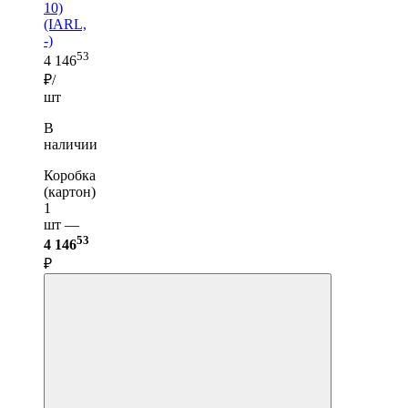
10)
(IARL,
-)
53
4 146
₽/
шт
В
наличии
Коробка
(картон)
1
шт —
53
4 146
₽