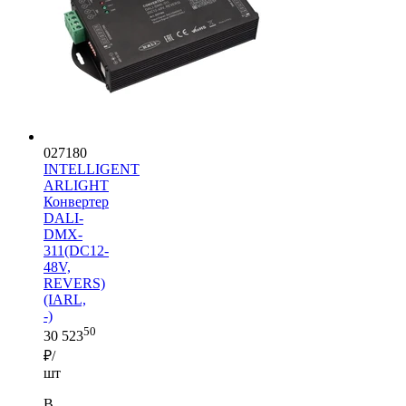
027180
INTELLIGENT
ARLIGHT
Конвертер
DALI-
DMX-
311(DC12-
48V,
REVERS)
(IARL,
-)
50
30 523
₽/
шт
В