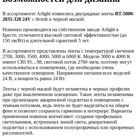
В ассортименте Arlight появились двухрядные ленты
RT-5000-
2835-320 24V
с белой и черной маской.
Новинки производятся на собственном заводе Arlight в
Бресте, отличаются высокой световой эффективностью (до
150 лм/Вт) и длительной гарантией 5 лет.
В ассортименте представлены ленты с температурой свечения
2700, 3000, 3500, 4000, 5000 и 6000 К. Модели 3000 и 4000 К
имеют CRI 95…98, световой поток 2760 лм/м, поэтому могут
использоваться в помещениях, где необходимо очень
качественное освещение. Напряжение питания всех моделей
24 В, а мощность равна 24 Вт.
Ленты с черной маской будут незаметны в черных профилях
даже при выключенном освещении. Такие ленты незаменимы
при организации закарнизной подсветки в помещениях с
темным потолком, ведь лента не будет выделяться на общем
фоне и позволит сохранить гармонию в интерьере. Варианты
применения новинок впечатляют: создание профильных
светильников, встроенных линий света, декоративной
подсветки с использованием полупрозрачных или прозрачных
рассеивателей.