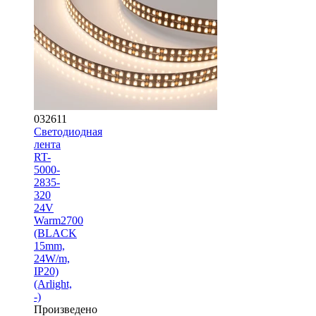
032611
Светодиодная
лента
RT-
5000-
2835-
320
24V
Warm2700
(BLACK
15mm,
24W/m,
IP20)
(Arlight,
-)
Произведено