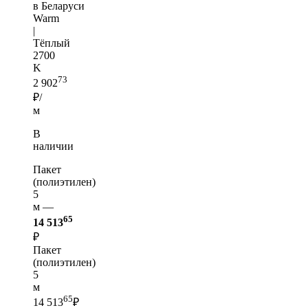
в Беларуси
Warm
|
Тёплый
2700
K
73
2 902
₽/
м
В
наличии
Пакет
(полиэтилен)
5
м —
65
14 513
₽
Пакет
(полиэтилен)
5
м
65
14 513
₽