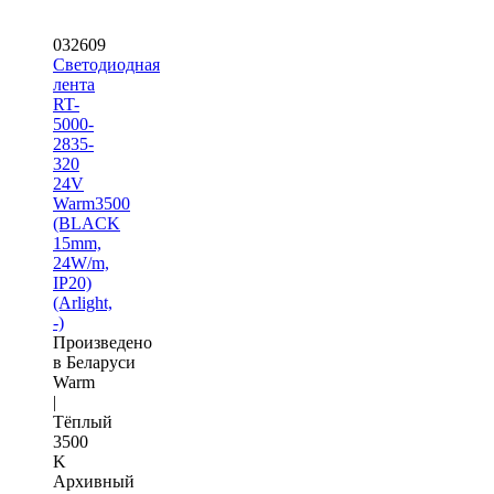
032609
Светодиодная
лента
RT-
5000-
2835-
320
24V
Warm3500
(BLACK
15mm,
24W/m,
IP20)
(Arlight,
-)
Произведено
в Беларуси
Warm
|
Тёплый
3500
K
Архивный