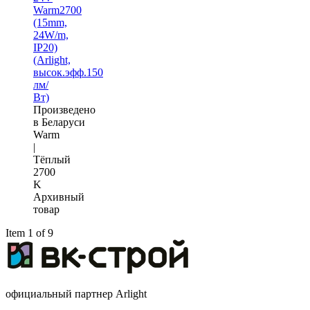
Warm2700
(15mm,
24W/m,
IP20)
(Arlight,
высок.эфф.150
лм/
Вт)
Произведено
в Беларуси
Warm
|
Тёплый
2700
K
Архивный
товар
Item 1 of 9
официальный партнер Arlight