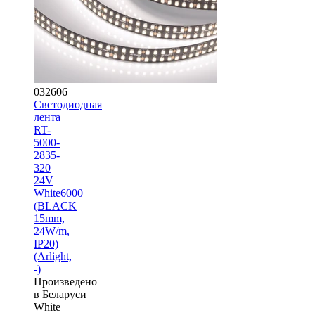
032606
Светодиодная
лента
RT-
5000-
2835-
320
24V
White6000
(BLACK
15mm,
24W/m,
IP20)
(Arlight,
-)
Произведено
в Беларуси
White