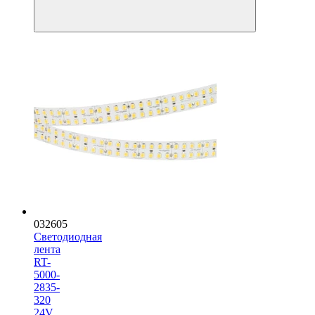
032605
Светодиодная
лента
RT-
5000-
2835-
320
24V