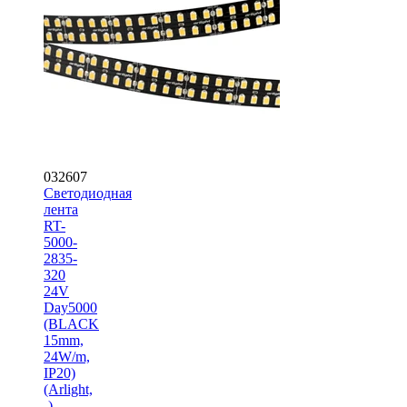
032607
Светодиодная
лента
RT-
5000-
2835-
320
24V
Day5000
(BLACK
15mm,
24W/m,
IP20)
(Arlight,
-)