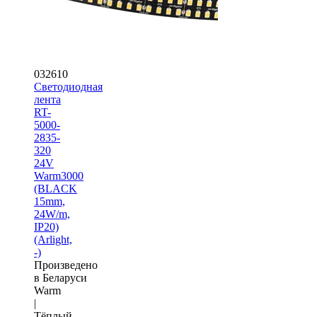
032610
Светодиодная
лента
RT-
5000-
2835-
320
24V
Warm3000
(BLACK
15mm,
24W/m,
IP20)
(Arlight,
-)
Произведено
в Беларуси
Warm
|
Тёплый