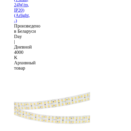
24W/m,
IP20)
(Arlight,
-)
Произведено
в Беларуси
Day
|
Дневной
4000
K
Архивный
товар