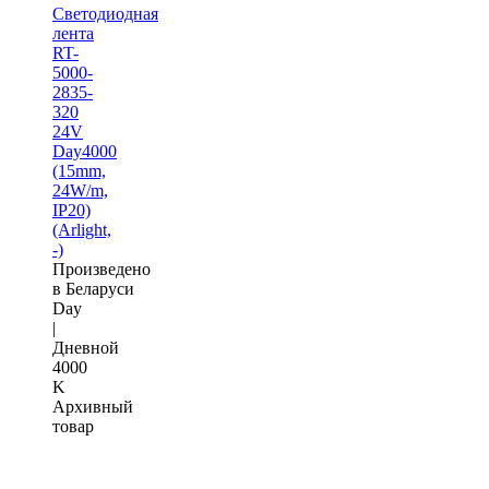
Светодиодная
лента
RT-
5000-
2835-
320
24V
Day4000
(15mm,
24W/m,
IP20)
(Arlight,
-)
Произведено
в Беларуси
Day
|
Дневной
4000
K
Архивный
товар