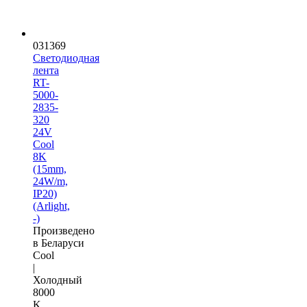
031369
Светодиодная
лента
RT-
5000-
2835-
320
24V
Cool
8K
(15mm,
24W/m,
IP20)
(Arlight,
-)
Произведено
в Беларуси
Cool
|
Холодный
8000
K