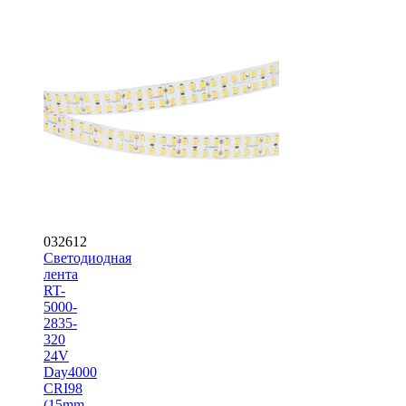
032612
Светодиодная
лента
RT-
5000-
2835-
320
24V
Day4000
CRI98
(15mm,