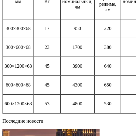
мм
Вт
номинальный,
номин
режиме,
лм
лм
300×300×68
17
950
220
300×600×68
23
1700
380
300×1200×68
45
3900
640
600×600×68
45
4300
650
600×1200×68
53
4800
530
Последние новости