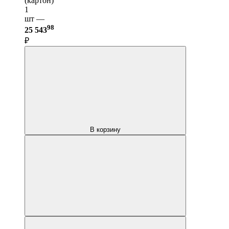
(картон)
1
шт —
98
25 543
₽
В корзину