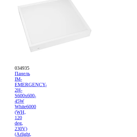
034935
Панель
IM-
EMERGENCY-
2H-
S600x600-
45W
White6000
(WH,
120
deg,
230V)
(Arlight,