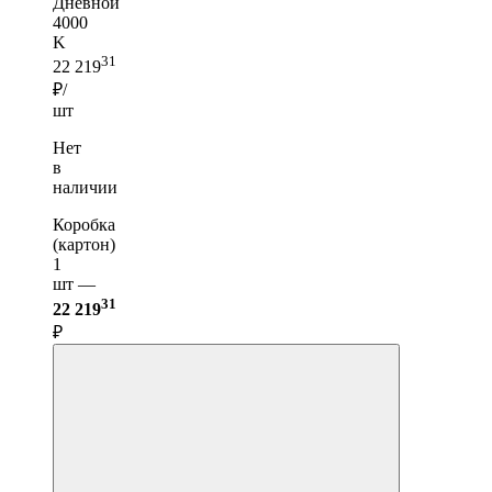
Дневной
4000
K
31
22 219
₽/
шт
Нет
в
наличии
Коробка
(картон)
1
шт —
31
22 219
₽