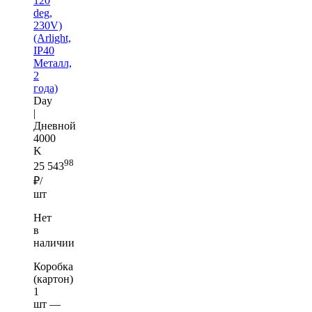
120
deg,
230V)
(Arlight,
IP40
Металл,
2
года)
Day
|
Дневной
4000
K
98
25 543
₽/
шт
Нет
в
наличии
Коробка
(картон)
1
шт —