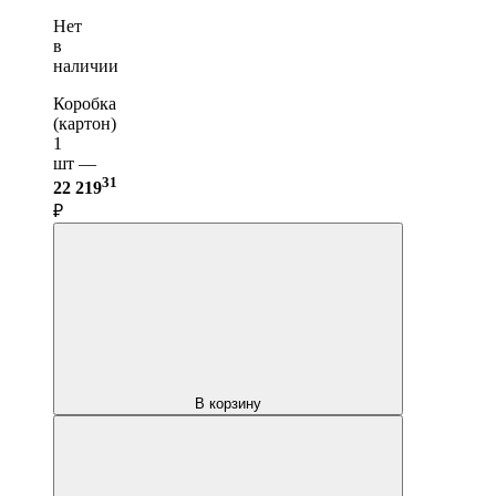
Нет
в
наличии
Коробка
(картон)
1
шт —
31
22 219
₽
В корзину