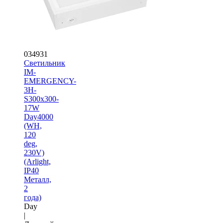
034931
Светильник
IM-
EMERGENCY-
3H-
S300x300-
17W
Day4000
(WH,
120
deg,
230V)
(Arlight,
IP40
Металл,
2
года)
Day
|