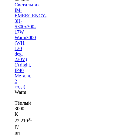
Светильник
IM-
EMERGENCY-
3H-
S300x300-
17W
Warm3000
(WH,
120
deg,
230V)
(Arlight,
IP40
Металл,
2
года)
Warm
|
Тёплый
3000
K
31
22 219
₽/
шт