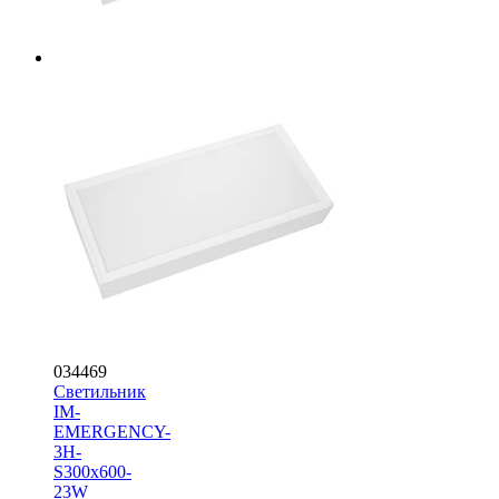
034469
Светильник
IM-
EMERGENCY-
3H-
S300x600-
23W