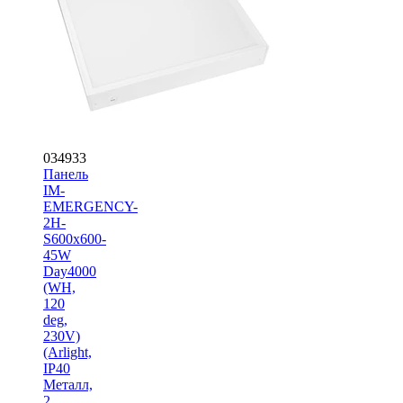
034933
Панель
IM-
EMERGENCY-
2H-
S600x600-
45W
Day4000
(WH,
120
deg,
230V)
(Arlight,
IP40
Металл,
2