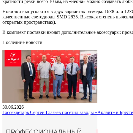
кратности резки всего 10 мм, из «неона» можно создавать люб
Новинки выпускаются в двух вариантах размера: 16×8 или 12
качественные светодиоды SMD 2835. Высокая степень пылевлаг
открытых пространствах).
В комплект поставки входят дополнительные аксессуары: прово
Последние новости
30.06.2026
Госсекретарь Сергей Глазьев посетил заводы «Арлайт» в Брест