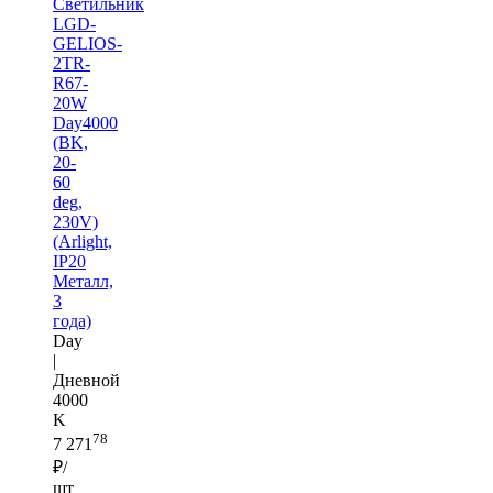
Светильник
LGD-
GELIOS-
2TR-
R67-
20W
Day4000
(BK,
20-
60
deg,
230V)
(Arlight,
IP20
Металл,
3
года)
Day
|
Дневной
4000
K
78
7 271
₽/
шт