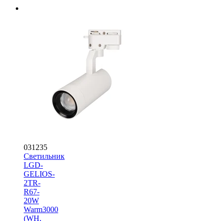
031235
Светильник
LGD-
GELIOS-
2TR-
R67-
20W
Warm3000
(WH,