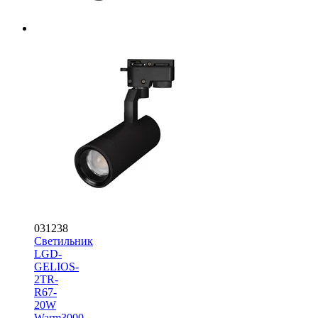
031238
Светильник
LGD-
GELIOS-
2TR-
R67-
20W
Warm3000