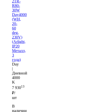
2TR-
R80-
30W
Day4000
(WH,
20-
60
deg,
230V)
(Arlight,
IP20
Металл,
3
года)
Day
|
Дневной
4000
K
13
7 930
₽/
шт
В
наличии