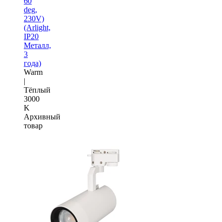
60
deg,
230V)
(Arlight,
IP20
Металл,
3
года)
Warm
|
Тёплый
3000
K
Архивный
товар