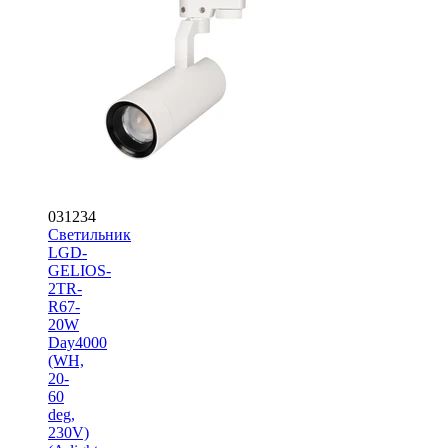
031234
Светильник
LGD-
GELIOS-
2TR-
R67-
20W
Day4000
(WH,
20-
60
deg,
230V)