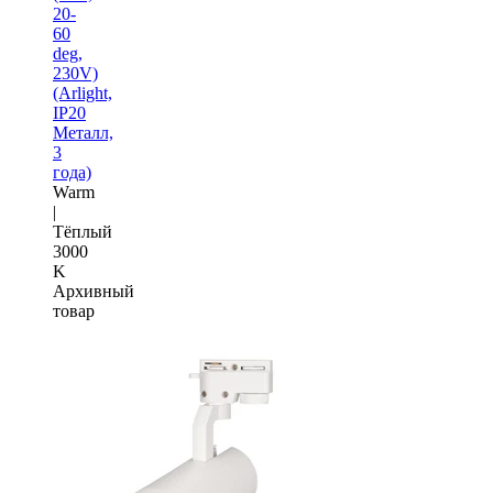
20-
60
deg,
230V)
(Arlight,
IP20
Металл,
3
года)
Warm
|
Тёплый
3000
K
Архивный
товар