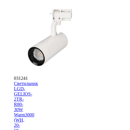
031241
Светильник
LGD-
GELIOS-
2TR-
R80-
30W
Warm3000
(WH,
20-