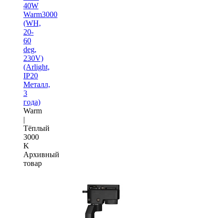
40W
Warm3000
(WH,
20-
60
deg,
230V)
(Arlight,
IP20
Металл,
3
года)
Warm
|
Тёплый
3000
K
Архивный
товар