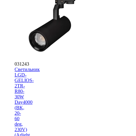
031243
Светильник
LGD-
GELIOS-
2TR-
R80-
30W
Day4000
(BK,
20-
60
deg,
230V)
(Arlight,