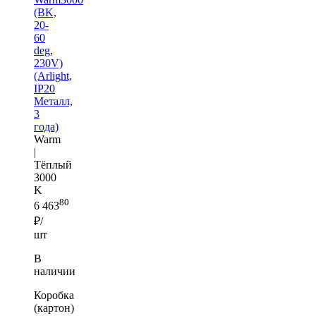
(BK,
20-
60
deg,
230V)
(Arlight,
IP20
Металл,
3
года)
Warm
|
Тёплый
3000
K
80
6 463
₽/
шт
В
наличии
Коробка
(картон)