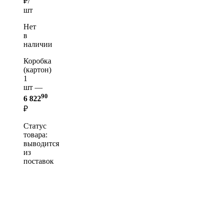
₽/
шт
Нет
в
наличии
Коробка
(картон)
1
шт —
90
6 822
₽
Статус
товара:
выводится
из
поставок