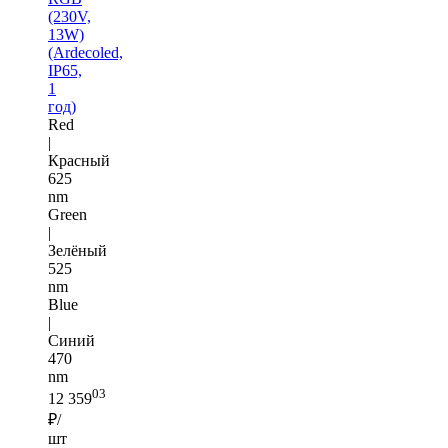
(230V,
13W)
(Ardecoled,
IP65,
1
год)
Red
|
Красный
625
nm
Green
|
Зелёный
525
nm
Blue
|
Синий
470
nm
03
12 359
₽/
шт