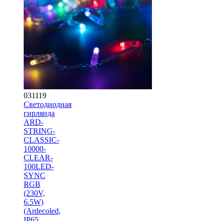
031119
Светодиодная
гирлянда
ARD-
STRING-
CLASSIC-
10000-
CLEAR-
100LED-
SYNC
RGB
(230V,
6.5W)
(Ardecoled,
IP65,