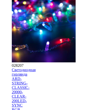
028207
Светодиодная
гирлянда
ARD-
STRING-
CLASSIC-
20000-
CLEAR-
200LED-
SYNC
RGB