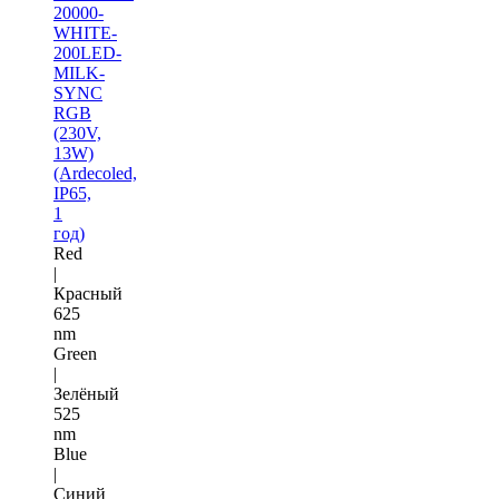
20000-
WHITE-
200LED-
MILK-
SYNC
RGB
(230V,
13W)
(Ardecoled,
IP65,
1
год)
Red
|
Красный
625
nm
Green
|
Зелёный
525
nm
Blue
|
Синий