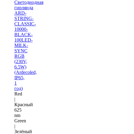
Светодиодная
гирлянда
ARD-
STRING-
CLASSIC-
10000-
BLACK-
100LED-
MILK-
SYNC
RGB
(230V,
6.5W)
(Ardecoled,
IP65,
1
год)
Red
|
Красный
625
nm
Green
|
Зелёный