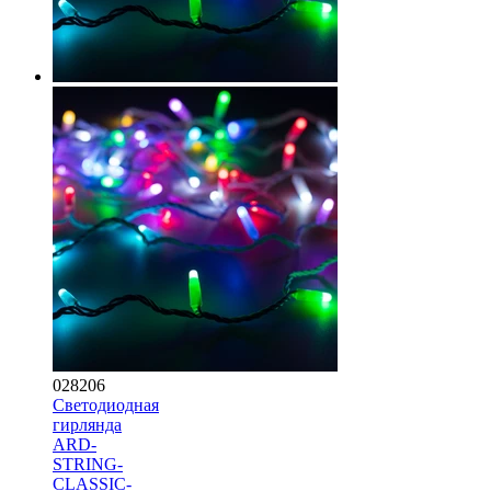
028206
Светодиодная
гирлянда
ARD-
STRING-
CLASSIC-