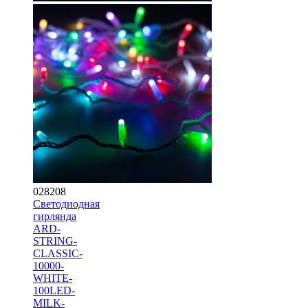
028208
Светодиодная
гирлянда
ARD-
STRING-
CLASSIC-
10000-
WHITE-
100LED-
MILK-