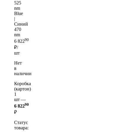
525
nm
Blue
|
Синий
470
nm
90
6 822
₽/
шт
Нет
в
наличии
Коробка
(картон)
1
шт —
90
6 822
₽
Статус
товара: