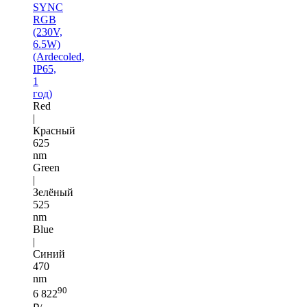
SYNC
RGB
(230V,
6.5W)
(Ardecoled,
IP65,
1
год)
Red
|
Красный
625
nm
Green
|
Зелёный
525
nm
Blue
|
Синий
470
nm
90
6 822