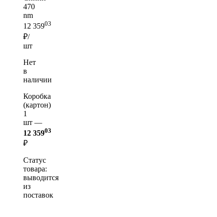
470
nm
03
12 359
₽/
шт
Нет
в
наличии
Коробка
(картон)
1
шт —
03
12 359
₽
Статус
товара:
выводится
из
поставок