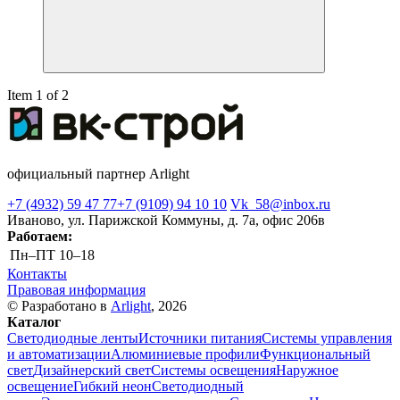
Item 1 of 2
официальный партнер Arlight
+7 (4932) 59 47 77
+7 (9109) 94 10 10
Vk_58@inbox.ru
Иваново, ул. Парижской Коммуны, д. 7а, офис 206в
Работаем:
Пн–ПТ
10–18
Контакты
Правовая информация
© Разработано в
Arlight
, 2026
Каталог
Светодиодные ленты
Источники питания
Системы управления
и автоматизации
Алюминиевые профили
Функциональный
свет
Дизайнерский свет
Системы освещения
Наружное
освещение
Гибкий неон
Светодиодный