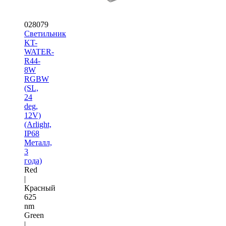
028079
Светильник
KT-
WATER-
R44-
8W
RGBW
(SL,
24
deg,
12V)
(Arlight,
IP68
Металл,
3
года)
Red
|
Красный
625
nm
Green
|