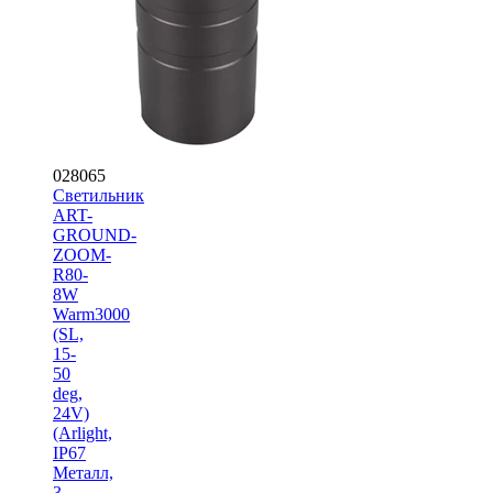
028065
Светильник
ART-
GROUND-
ZOOM-
R80-
8W
Warm3000
(SL,
15-
50
deg,
24V)
(Arlight,
IP67
Металл,
3