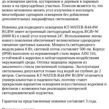
до освещения цветов, кустарников и деревьев в парковых
зонах и на приусадебных участках. Плюсом является то, что
можно мгновенно менять угол излучения и воплощать
многообразие сценариев освещения без добавления
дополнительных ландшафтных светильников.
Новинка для подводного освещения KT-WATER-R44-8W
RGBW имеет встроенный светодиодный модуль RGB+W
(6000 К) и узкий угол излучения 24°. Использование линзы
нового поколения обеспечивает великолепное однородное
смешение цветовых каналов. Мощность светодиодного
модуля равна 8 Вт, световой поток составляет 500 лм. Корпус
(IP68) выполнен из нержавеющей стали марки AISI 316,
устойчивой к коррозии и неблагоприятным воздействиям
окружающей среды. Оптика защищена экраном из
закаленного стекла увеличенной толщины. Эксплуатация
светильника допускается только под водой на глубине до 2
метров. Светильник KT-WATER-R44-8W RGBW отличается
универсальностью и надежностью, поэтому станет
прекрасным вариантом освещения искусственных водоемов и
фонтанов с возможностью реализации интересной
светодинамической подсветки.
Гарантия на представленные новинки составляет 3 года.