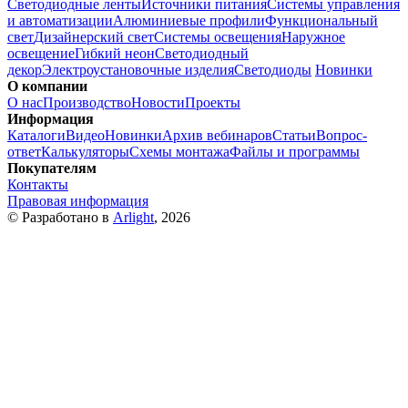
Светодиодные ленты
Источники питания
Системы управления
и автоматизации
Алюминиевые профили
Функциональный
свет
Дизайнерский свет
Системы освещения
Наружное
освещение
Гибкий неон
Светодиодный
декор
Электроустановочные изделия
Светодиоды
Новинки
О компании
О нас
Производство
Новости
Проекты
Информация
Каталоги
Видео
Новинки
Архив вебинаров
Статьи
Вопрос-
ответ
Калькуляторы
Схемы монтажа
Файлы и программы
Покупателям
Контакты
Правовая информация
© Разработано в
Arlight
, 2026