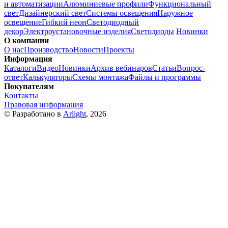
и автоматизации
Алюминиевые профили
Функциональный
свет
Дизайнерский свет
Системы освещения
Наружное
освещение
Гибкий неон
Светодиодный
декор
Электроустановочные изделия
Светодиоды
Новинки
О компании
О нас
Производство
Новости
Проекты
Информация
Каталоги
Видео
Новинки
Архив вебинаров
Статьи
Вопрос-
ответ
Калькуляторы
Схемы монтажа
Файлы и программы
Покупателям
Контакты
Правовая информация
© Разработано в
Arlight
, 2026