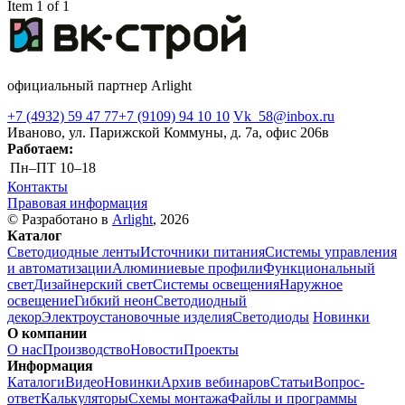
Item 1 of 1
официальный партнер Arlight
+7 (4932) 59 47 77
+7 (9109) 94 10 10
Vk_58@inbox.ru
Иваново, ул. Парижской Коммуны, д. 7а, офис 206в
Работаем:
Пн–ПТ
10–18
Контакты
Правовая информация
© Разработано в
Arlight
, 2026
Каталог
Светодиодные ленты
Источники питания
Системы управления
и автоматизации
Алюминиевые профили
Функциональный
свет
Дизайнерский свет
Системы освещения
Наружное
освещение
Гибкий неон
Светодиодный
декор
Электроустановочные изделия
Светодиоды
Новинки
О компании
О нас
Производство
Новости
Проекты
Информация
Каталоги
Видео
Новинки
Архив вебинаров
Статьи
Вопрос-
ответ
Калькуляторы
Схемы монтажа
Файлы и программы