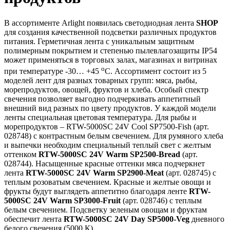
В ассортименте Arlight появилась светодиодная лента
SHOP
для создания качественной подсветки различных продуктов
питания. Герметичная лента с уникальным защитным
полимерным покрытием и степенью пылевлагозащиты IP54
может применяться в торговых залах, магазинах и витринах
o
при температуре -30… +45
С. Ассортимент состоит из 5
моделей лент для разных товарных групп: мяса, рыбы,
морепродуктов, овощей, фруктов и хлеба. Особый спектр
свечения позволяет выгодно подчеркивать аппетитный
внешний вид разных по цвету продуктов. У каждой модели
ленты специальная цветовая температура. Для рыбы и
морепродуктов – RTW-5000SC 24V Cool SP7500-Fish (арт.
028748) с контрастным белым свечением. Для румяного хлеба
и выпечки необходим специальный теплый свет с желтым
оттенком
RTW-5000SC 24V Warm SP2500-Bread
(арт.
028744). Насыщенные красные оттенки мяса подчеркнет
лента
RTW-5000SC 24V Warm SP2900-Meat
(арт. 028745) с
теплым розоватым свечением. Красные и желтые овощи и
фрукты будут выглядеть аппетитно благодаря ленте
RTW-
5000SC 24V Warm SP3000-Fruit
(арт. 028746) с теплым
белым свечением. Подсветку зеленым овощам и фруктам
обеспечит лента
RTW-5000SC 24V Day SP5000-Veg
дневного
белого свечения (5000 К).