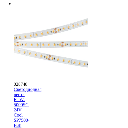
028748
Светодиодная
лента
RTW-
5000SC
24V
Cool
SP7500-
Fish