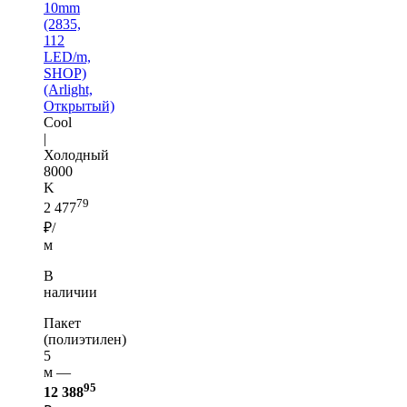
10mm
(2835,
112
LED/m,
SHOP)
(Arlight,
Открытый)
Cool
|
Холодный
8000
K
79
2 477
₽/
м
В
наличии
Пакет
(полиэтилен)
5
м —
95
12 388