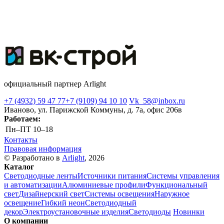
официальный партнер Arlight
+7 (4932) 59 47 77
+7 (9109) 94 10 10
Vk_58@inbox.ru
Иваново, ул. Парижской Коммуны, д. 7а, офис 206в
Работаем:
Пн–ПТ
10–18
Контакты
Правовая информация
© Разработано в
Arlight
, 2026
Каталог
Светодиодные ленты
Источники питания
Системы управления
и автоматизации
Алюминиевые профили
Функциональный
свет
Дизайнерский свет
Системы освещения
Наружное
освещение
Гибкий неон
Светодиодный
декор
Электроустановочные изделия
Светодиоды
Новинки
О компании