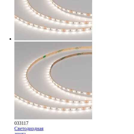
033117
Светодиодная
лента