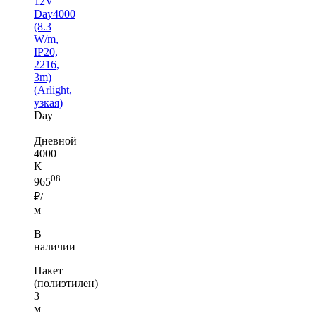
12V
Day4000
(8.3
W/m,
IP20,
2216,
3m)
(Arlight,
узкая)
Day
|
Дневной
4000
K
08
965
₽/
м
В
наличии
Пакет
(полиэтилен)
3
м —