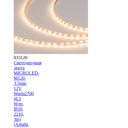
033120
Светодиодная
лента
MICROLED-
M120-
3.5mm
12V
Warm2700
(8.3
W/m,
IP20,
2216,
3m)
(Arlight,