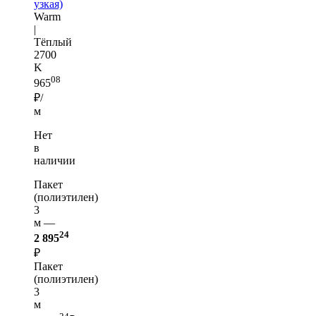
узкая)
Warm
|
Тёплый
2700
K
08
965
₽/
м
Нет
в
наличии
Пакет
(полиэтилен)
3
м —
24
2 895
₽
Пакет
(полиэтилен)
3
м