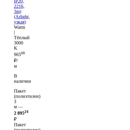
IP20,
2216,
3m)
(Arlight,
узкая)
Warm
|
Тёплый
3000
K
08
965
₽/
м
В
наличии
Пакет
(полиэтилен)
3
м —
24
2 895
₽
Пакет
(полиэтилен)