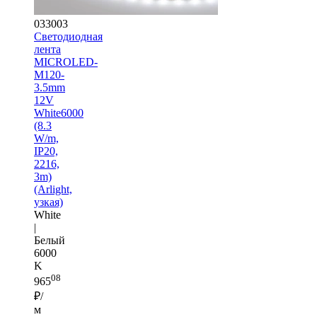
033003
Светодиодная
лента
MICROLED-
M120-
3.5mm
12V
White6000
(8.3
W/m,
IP20,
2216,
3m)
(Arlight,
узкая)
White
|
Белый
6000
K
08
965
₽/
м