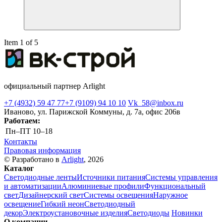
Item 1 of 5
официальный партнер Arlight
+7 (4932) 59 47 77
+7 (9109) 94 10 10
Vk_58@inbox.ru
Иваново, ул. Парижской Коммуны, д. 7а, офис 206в
Работаем:
Пн–ПТ
10–18
Контакты
Правовая информация
© Разработано в
Arlight
, 2026
Каталог
Светодиодные ленты
Источники питания
Системы управления
и автоматизации
Алюминиевые профили
Функциональный
свет
Дизайнерский свет
Системы освещения
Наружное
освещение
Гибкий неон
Светодиодный
декор
Электроустановочные изделия
Светодиоды
Новинки
О компании