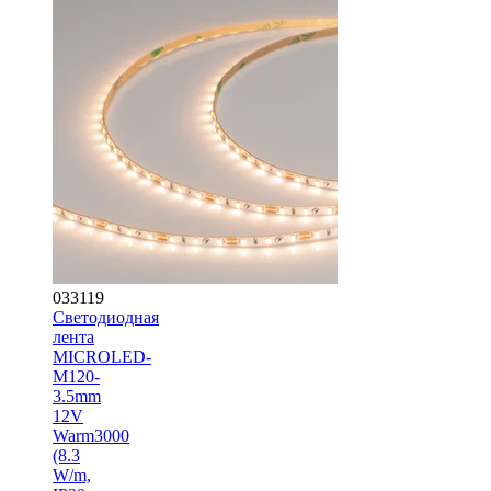
033119
Светодиодная
лента
MICROLED-
M120-
3.5mm
12V
Warm3000
(8.3
W/m,