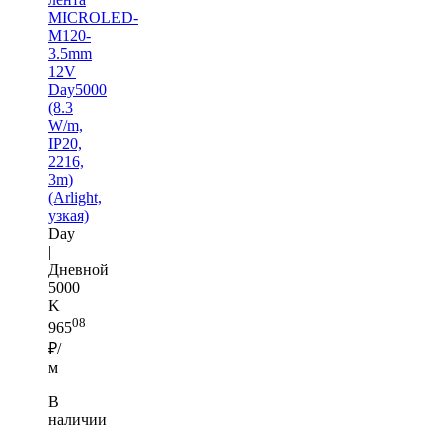
MICROLED-
M120-
3.5mm
12V
Day5000
(8.3
W/m,
IP20,
2216,
3m)
(Arlight,
узкая)
Day
|
Дневной
5000
K
08
965
₽/
м
В
наличии