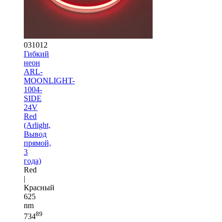
031012
Гибкий
неон
ARL-
MOONLIGHT-
1004-
SIDE
24V
Red
(Arlight,
Вывод
прямой,
3
года)
Red
|
Красный
625
nm
89
734