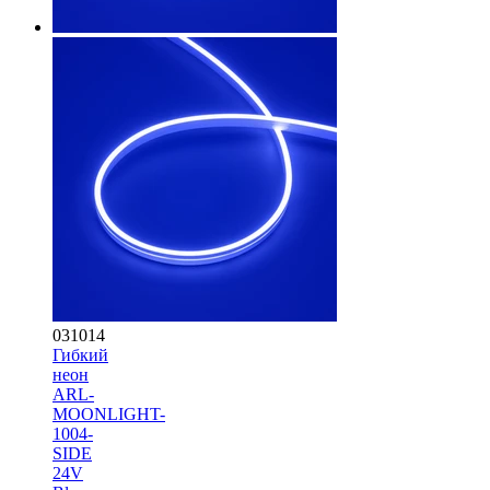
031014
Гибкий
неон
ARL-
MOONLIGHT-
1004-
SIDE
24V