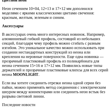
Цветной неон
Неон сечением 10×04, 12×13 и 17×12 мм дополнился
моделями с яркими классическими цветами свечения:
красным, желтым, зеленым и синим.
Аксессуары
В аксессуарах очень много интересных новинок. Например,
алюминиевый гибкий профиль, состоящий из небольших
секций, благодаря чему профиль можно сгибать с разным
изгибом. Это уникальное качество можно использовать при
создании нестандартных конструкций из неона или
крепления на неровные поверхности. Еще одна новинка —
прозрачный пластиковый профиль из поликарбоната для
неона сечением 15×16 и 17×12 мм. Появились новые типы
держателей и прозрачные пластиковые клипсы для всех серий
неона
MOONLIGHT
.
Если вы хотите соединить отрезки неона одной серии без
пайки, можно применять метод соединения с электрическим
шнуром между коннекторами или соединить неон встык без
разрыва световой линии.
Последние новости