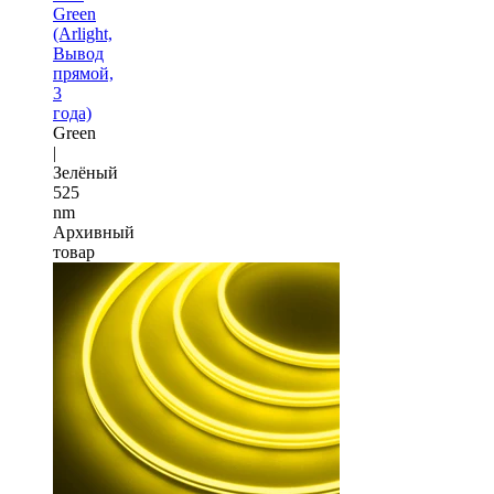
Green
(Arlight,
Вывод
прямой,
3
года)
Green
|
Зелёный
525
nm
Архивный
товар