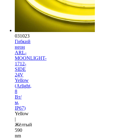
031023
Гибкий
неон
ARL-
MOONLIGHT-
1712-
SIDE
24V
Yellow
(Arlight,
8
Вт/
м,
IP67)
Yellow
|
Жёлтый
590
nm