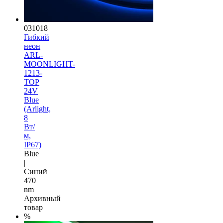
031018
Гибкий
неон
ARL-
MOONLIGHT-
1213-
TOP
24V
Blue
(Arlight,
8
Вт/
м,
IP67)
Blue
|
Синий
470
nm
Архивный
товар
%