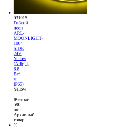
031015
Гибкий
неон
ARL-
MOONLIGHT-
1004-
SIDE
24V
Yellow
(Arlight,
6.8
Вт/
м,
IP65)
Yellow
|
Жёлтый
590
nm
Архивный
товар
%