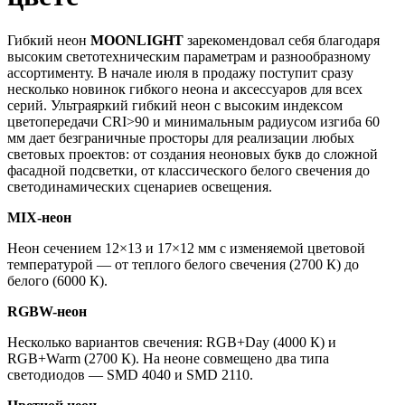
Гибкий неон
MOONLIGHT
зарекомендовал себя благодаря
высоким светотехническим параметрам и разнообразному
ассортименту. В начале июля в продажу поступит сразу
несколько новинок гибкого неона и аксессуаров для всех
серий. Ультраяркий гибкий неон с высоким индексом
цветопередачи CRI>90 и минимальным радиусом изгиба 60
мм дает безграничные просторы для реализации любых
световых проектов: от создания неоновых букв до сложной
фасадной подсветки, от классического белого свечения до
светодинамических сценариев освещения.
MIX-неон
Неон сечением 12×13 и 17×12 мм с изменяемой цветовой
температурой — от теплого белого свечения (2700 К) до
белого (6000 К).
RGBW-неон
Несколько вариантов свечения: RGB+Day (4000 К) и
RGB+Warm (2700 К). На неоне совмещено два типа
светодиодов — SMD 4040 и SMD 2110.