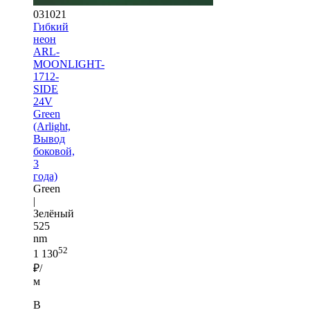
031021
Гибкий
неон
ARL-
MOONLIGHT-
1712-
SIDE
24V
Green
(Arlight,
Вывод
боковой,
3
года)
Green
|
Зелёный
525
nm
52
1 130
₽/
м
В