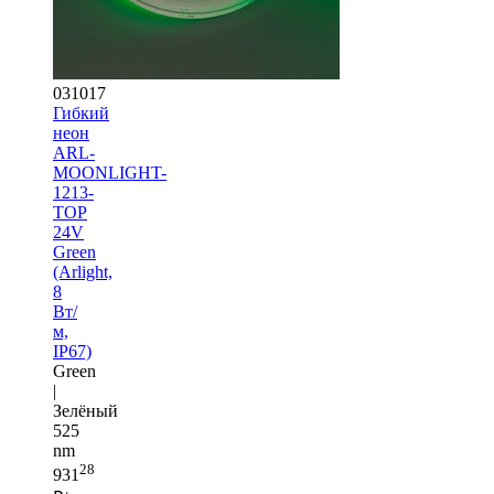
031017
Гибкий
неон
ARL-
MOONLIGHT-
1213-
TOP
24V
Green
(Arlight,
8
Вт/
м,
IP67)
Green
|
Зелёный
525
nm
28
931