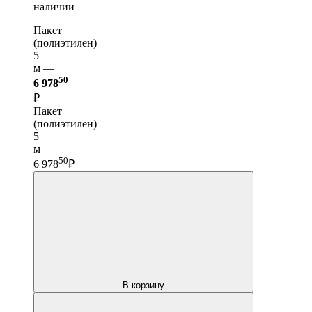
наличии
Пакет
(полиэтилен)
5
м —
50
6 978
₽
Пакет
(полиэтилен)
5
м
50
6 978
₽
В корзину