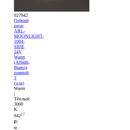
027942
Гибкий
неон
ARL-
MOONLIGHT-
1004-
SIDE
24V
Warm
(Arlight,
Вывод
прямой,
3
года)
Warm
|
Тёплый
3000
K
17
942
₽/
м