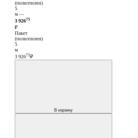
(полиэтилен)
5
м —
75
3 926
₽
Пакет
(полиэтилен)
5
м
75
3 926
₽
В корзину