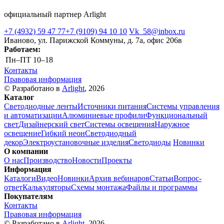
официальный партнер Arlight
+7 (4932) 59 47 77
+7 (9109) 94 10 10
Vk_58@inbox.ru
Иваново, ул. Парижской Коммуны, д. 7а, офис 206в
Работаем:
Пн–ПТ
10–18
Контакты
Правовая информация
© Разработано в
Arlight
, 2026
Каталог
Светодиодные ленты
Источники питания
Системы управления
и автоматизации
Алюминиевые профили
Функциональный
свет
Дизайнерский свет
Системы освещения
Наружное
освещение
Гибкий неон
Светодиодный
декор
Электроустановочные изделия
Светодиоды
Новинки
О компании
О нас
Производство
Новости
Проекты
Информация
Каталоги
Видео
Новинки
Архив вебинаров
Статьи
Вопрос-
ответ
Калькуляторы
Схемы монтажа
Файлы и программы
Покупателям
Контакты
Правовая информация
© Разработано в
Arlight
, 2026