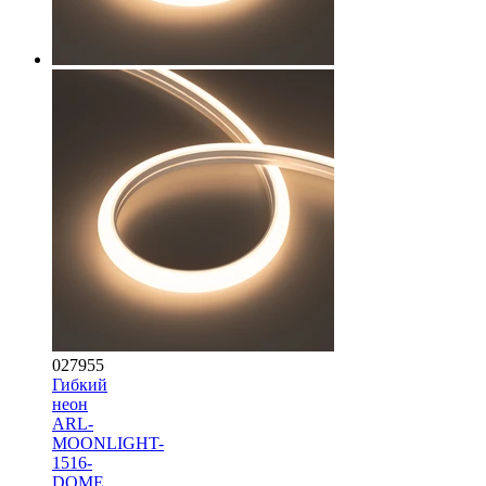
027955
Гибкий
неон
ARL-
MOONLIGHT-
1516-
DOME