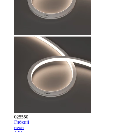
025550
Гибкий
неон