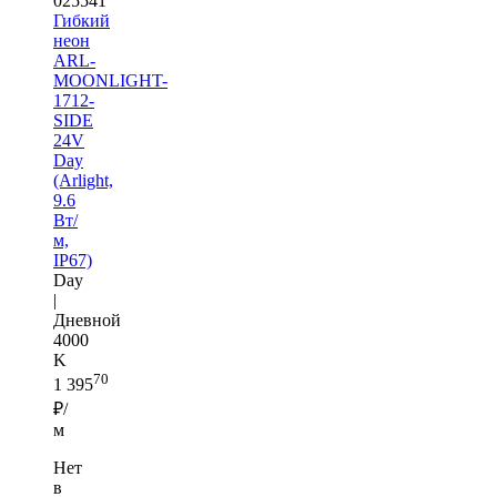
025541
Гибкий
неон
ARL-
MOONLIGHT-
1712-
SIDE
24V
Day
(Arlight,
9.6
Вт/
м,
IP67)
Day
|
Дневной
4000
K
70
1 395
₽/
м
Нет
в