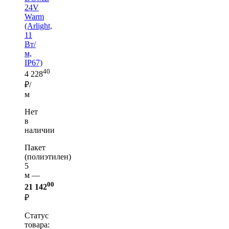
24V
Warm
(Arlight,
11
Вт/
м,
IP67)
40
4 228
₽/
м
Нет
в
наличии
Пакет
(полиэтилен)
5
м —
00
21 142
₽
Статус
товара: