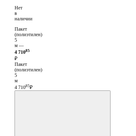
Нет
в
наличии
Пакет
(полиэтилен)
5
м —
85
4 710
₽
Пакет
(полиэтилен)
5
м
85
4 710
₽