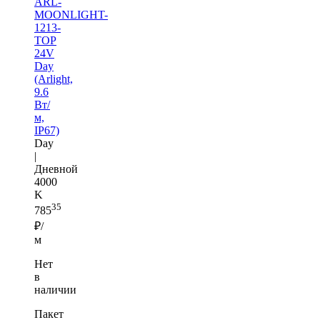
ARL-
MOONLIGHT-
1213-
TOP
24V
Day
(Arlight,
9.6
Вт/
м,
IP67)
Day
|
Дневной
4000
K
35
785
₽/
м
Нет
в
наличии
Пакет