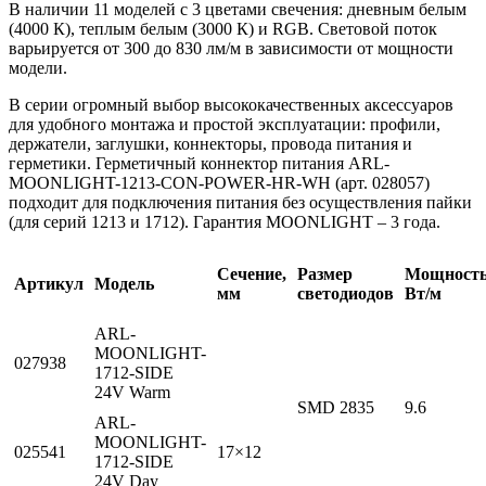
В наличии 11 моделей с 3 цветами свечения: дневным белым
(4000 К), теплым белым (3000 К) и RGB. Световой поток
варьируется от 300 до 830 лм/м в зависимости от мощности
модели.
В серии огромный выбор высококачественных аксессуаров
для удобного монтажа и простой эксплуатации: профили,
держатели, заглушки, коннекторы, провода питания и
герметики. Герметичный коннектор питания ARL-
MOONLIGHT-1213-CON-POWER-HR-WH (арт. 028057)
подходит для подключения питания без осуществления пайки
(для серий 1213 и 1712). Гарантия MOONLIGHT – 3 года.
Сечение,
Размер
Мощность
Артикул
Модель
мм
светодиодов
Вт/м
ARL-
MOONLIGHT-
027938
1712-SIDE
24V Warm
SMD 2835
9.6
ARL-
MOONLIGHT-
025541
17×12
1712-SIDE
24V Day