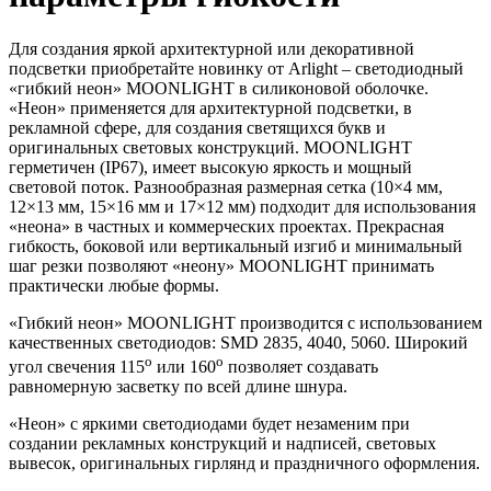
Для создания яркой архитектурной или декоративной
подсветки приобретайте новинку от Arlight – светодиодный
«гибкий неон» MOONLIGHT в силиконовой оболочке.
«Неон» применяется для архитектурной подсветки, в
рекламной сфере, для создания светящихся букв и
оригинальных световых конструкций. MOONLIGHT
герметичен (IP67), имеет высокую яркость и мощный
световой поток. Разнообразная размерная сетка (10×4 мм,
12×13 мм, 15×16 мм и 17×12 мм) подходит для использования
«неона» в частных и коммерческих проектах. Прекрасная
гибкость, боковой или вертикальный изгиб и минимальный
шаг резки позволяют «неону» MOONLIGHT принимать
практически любые формы.
«Гибкий неон» MOONLIGHT производится с использованием
качественных светодиодов: SMD 2835, 4040, 5060. Широкий
o
o
угол свечения 115
или 160
позволяет создавать
равномерную засветку по всей длине шнура.
«Неон» с яркими светодиодами будет незаменим при
создании рекламных конструкций и надписей, световых
вывесок, оригинальных гирлянд и праздничного оформления.