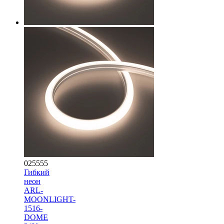
025555
Гибкий
неон
ARL-
MOONLIGHT-
1516-
DOME