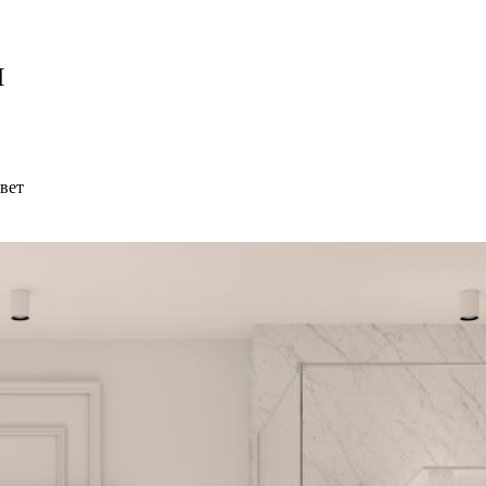
И
вет