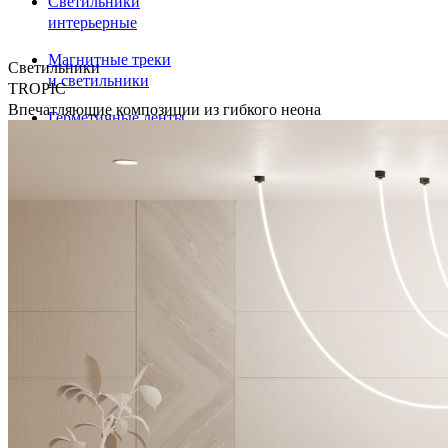
Светильники
интерьерные
Магнитные треки
Светильники
и светильники
TROPIC
Впечатляющие композиции из гибкого неона
Герметичные ленты
и крепления
Светодиодные ленты
Профили