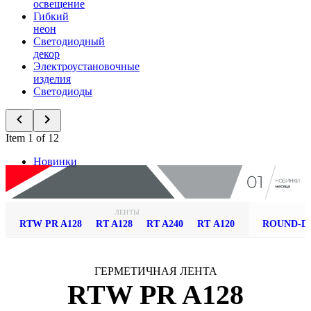
освещение
Гибкий
неон
Светодиодный
декор
Электроустановочные
изделия
Светодиоды
Item 1 of 12
Новинки
ЛЕНТЫ
RTW PR A128
RT A128
RT A240
RT А120
ROUND-D
ГЕРМЕТИЧНАЯ ЛЕНТА
RTW PR A128