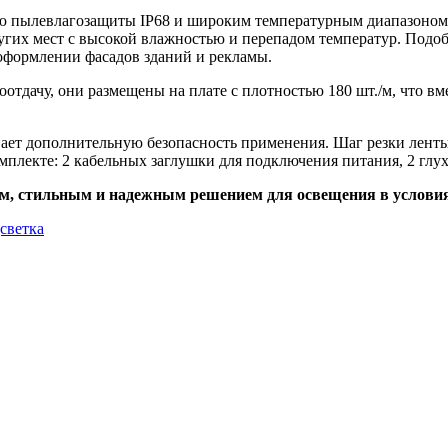
 пылевлагозащиты IP68 и широким температурным диапазоном п
ругих мест с высокой влажностью и перепадом температур. Подо
оформлении фасадов зданий и рекламы.
дачу, они размещены на плате с плотностью 180 шт./м, что вме
ет дополнительную безопасность применения. Шаг резки ленты 
омплекте: 2 кабельных заглушки для подключения питания, 2 гл
, стильным и надежным решением для освещения в условия
дсветка