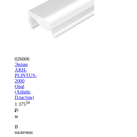
026606
Экран
ARH-
PLINTUS-
2000
Opal
(Arlight,
Пластик)
50
1 375
₽/
м
В
наличии