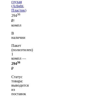
глухая
(Arlight,
Пластик)
36
294
₽/
компл
В
наличии
Пакет
(полиэтилен)
1
компл —
36
294
₽
Статус
товара:
выводится
из
поставок