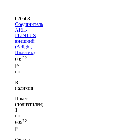
026608
Соединитель
ARH-
PLINTUS
внешний
(Arlight,
Пластик)
22
605
₽/
шт
В
наличии
Пакет
(полиэтилен)
1
шт —
22
605
₽
Статус