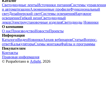
Каталог
Светодиодные ленты
Источники питания
Системы управления
и автоматизации
Алюминиевые профили
Функциональный
свет
Дизайнерский свет
Системы освещения
Наружное
освещение
Гибкий неон
Светодиодный
декор
Электроустановочные изделия
Светодиоды
Новинки
О компании
О нас
Производство
Новости
Проекты
Информация
Каталоги
Видео
Новинки
Архив вебинаров
Статьи
Вопрос-
ответ
Калькуляторы
Схемы монтажа
Файлы и программы
Покупателям
Контакты
Правовая информация
© Разработано в
Arlight
, 2026