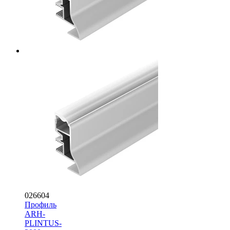
026604
Профиль
ARH-
PLINTUS-