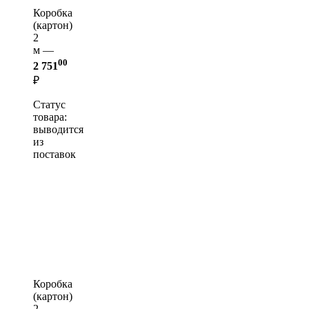
Коробка
(картон)
2
м —
00
2 751
₽
Статус
товара:
выводится
из
поставок
Коробка
(картон)
2