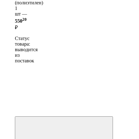
(полиэтилен)
1
шт —
20
550
₽
Статус
товара:
выводится
из
поставок