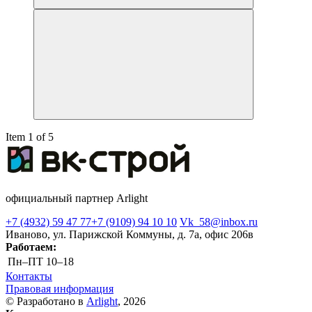
Item 1 of 5
официальный партнер Arlight
+7 (4932) 59 47 77
+7 (9109) 94 10 10
Vk_58@inbox.ru
Иваново, ул. Парижской Коммуны, д. 7а, офис 206в
Работаем:
Пн–ПТ
10–18
Контакты
Правовая информация
© Разработано в
Arlight
, 2026