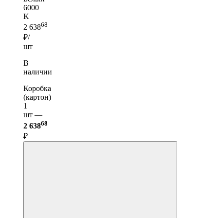
6000
K
68
2 638
₽/
шт
В
наличии
Коробка
(картон)
1
шт —
68
2 638
₽