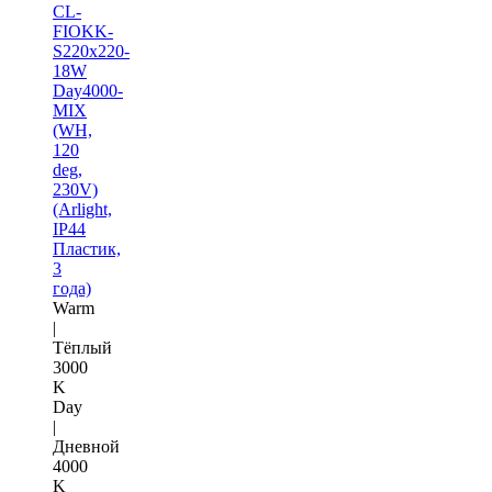
CL-
FIOKK-
S220x220-
18W
Day4000-
MIX
(WH,
120
deg,
230V)
(Arlight,
IP44
Пластик,
3
года)
Warm
|
Тёплый
3000
K
Day
|
Дневной
4000
K