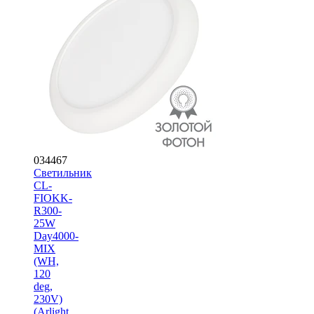
034467
Светильник
CL-
FIOKK-
R300-
25W
Day4000-
MIX
(WH,
120
deg,
230V)
(Arlight,