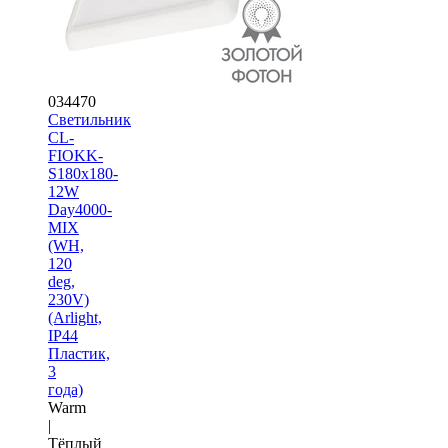
034470
Светильник
CL-
FIOKK-
S180x180-
12W
Day4000-
MIX
(WH,
120
deg,
230V)
(Arlight,
IP44
Пластик,
3
года)
Warm
|
Тёплый