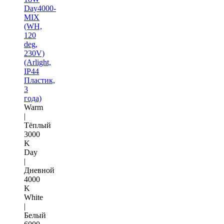
Day4000-
MIX
(WH,
120
deg,
230V)
(Arlight,
IP44
Пластик,
3
года)
Warm
|
Тёплый
3000
K
Day
|
Дневной
4000
K
White
|
Белый