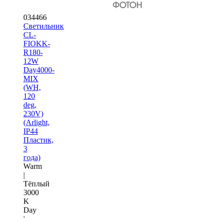
034466
Светильник
CL-
FIOKK-
R180-
12W
Day4000-
MIX
(WH,
120
deg,
230V)
(Arlight,
IP44
Пластик,
3
года)
Warm
|
Тёплый
3000
K
Day