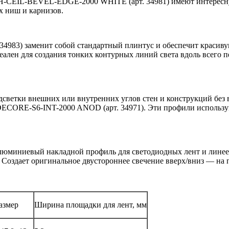
CEIL-BEVEL-EDGE-2000 WHITE (арт. 34981) имеют интересную
х ниш и карнизов.
3) заменит собой стандартный плинтус и обеспечит красивую 
еален для создания тонких контурных линий света вдоль всего 
одсветки внешних или внутренних углов стен и конструкций 
ECORE-S6-INT-2000 ANOD (арт. 34971). Эти профили использую
миниевый накладной профиль для светодиодных лент и линеек 
Создает оригинальное двустороннее свечение вверх/вниз — на п
азмер
Ширина площадки для лент, мм