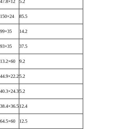
47.8×12
5.2
150×24
85.5
99×35
14.2
93×35
37.5
13.2×60
9.2
44.9×22.2
5.2
40.3×24.3
5.2
38.4×36.5
12.4
64.5×60
12.5