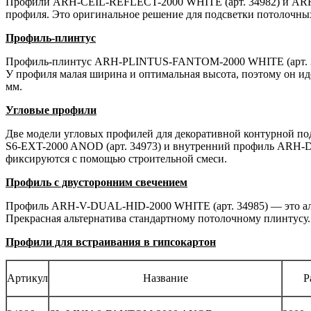
Профили ARH-CEIL-REFLECT-2000 WHITE (арт. 34982) и ARH-
профиля. Это оригинальное решение для подсветки потолочны
Профиль-плинтус
Профиль-плинтус ARH-PLINTUS-FANTOM-2000 WHITE (арт. 3498
У профиля малая ширина и оптимальная высота, поэтому он ид
мм.
Угловые профили
Две модели угловых профилей для декоративной контурной п
S6-EXT-2000 ANOD (арт. 34973) и внутренний профиль ARH-D
фиксируются с помощью строительной смеси.
Профиль с двусторонним свечением
Профиль ARH-V-DUAL-HID-2000 WHITE (арт. 34985) — это алю
Прекрасная альтернатива стандартному потолочному плинтусу. 
Профили для встраивания в гипсокартон
Артикул
Название
Р