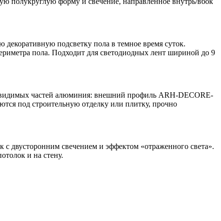
 полукруглую форму и свечение, направленное внутрь/вбок
декоративную подсветку пола в темное время суток.
периметра пола. Подходит для светодиодных лент шириной до 9
без видимых частей алюминия: внешний профиль ARH-DECORE-
тся под строительную отделку или плитку, прочно
с двусторонним свечением и эффектом «отраженного света».
отолок и на стену.