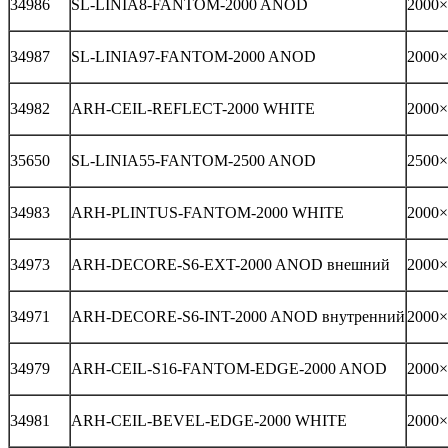
34986
SL-LINIA8-FANTOM-2000 ANOD
2000×
34987
SL-LINIA97-FANTOM-2000 ANOD
2000×
34982
ARH-CEIL-REFLECT-2000 WHITE
2000×
35650
SL-LINIA55-FANTOM-2500 ANOD
2500×
34983
ARH-PLINTUS-FANTOM-2000 WHITE
2000×
34973
ARH-DECORE-S6-EXT-2000 ANOD внешний
2000×
34971
ARH-DECORE-S6-INT-2000 ANOD внутренний
2000×
34979
ARH-CEIL-S16-FANTOM-EDGE-2000 ANOD
2000×
34981
ARH-CEIL-BEVEL-EDGE-2000 WHITE
2000×