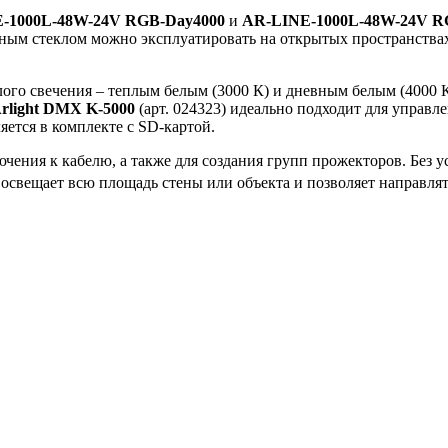
-1000L-48W-24V RGB-Day4000
и
AR-LINE-1000L-48W-24V 
ым стеклом можно эксплуатировать на открытых пространствах
ого свечения – теплым белым (3000 К) и дневным белым (4000 К
rlight DMX K-5000
(арт. 024323) идеально подходит для управ
яется в комплекте с SD-картой.
ения к кабелю, а также для создания групп прожекторов. Без 
освещает всю площадь стены или объекта и позволяет направлят