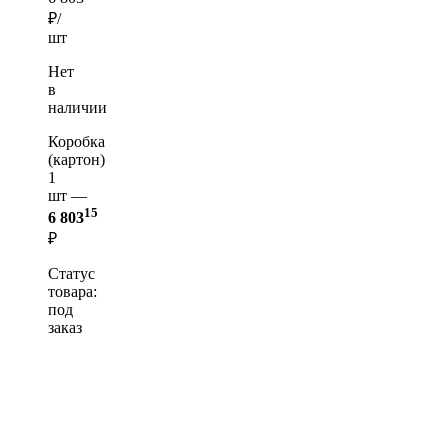
₽/
шт
Нет
в
наличии
Коробка
(картон)
1
шт —
15
6 803
₽
Статус
товара:
под
заказ