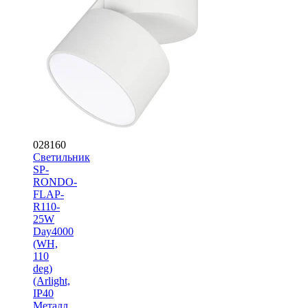
028160
Светильник
SP-
RONDO-
FLAP-
R110-
25W
Day4000
(WH,
110
deg)
(Arlight,
IP40
Металл,