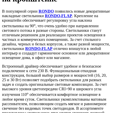
В популярной серии
RONDO
появились новые декоративные
накладные светильники
RONDO-FLAP
. Крепление на
кронштейн обеспечивает регулировку угла наклона
o
светильника на 90
, что очень удобно при направлении
светового потока в разные стороны. Светильники станут
отличным решением для реализации проектов освещения в
частных и коммерческих помещениях. За счет стильного
дизайна, черных и белых корпусов, а также разной мощности,
светильники
RONDO-FLAP
отлично впишутся в любой
интерьер и создадут гармоничное основное или декоративное
освещение дома, в офисе или магазине.
Встроенный драйвер обеспечивает удобное и безопасное
подключение к сети 230 В. Функциональная откидная
конструкция, большой выбор размеров и мощностей (16, 20,
25 и 30 Вт) позволяет подобрать светильники для разных
задач и создать оригинальные световые композиции. За счет
высокого уровня цветопередачи CRI>90 и широкого угла
o
излучения 110
обеспечивается комфортное освещение в
любое время суток. Светильники укомплектованы матовым
рассеивателем, позволяющим создать мягкое и равномерное
свечение без видимых точек светодиодов. В ассортименте
представлены светильники двух цветов свечения: дневной