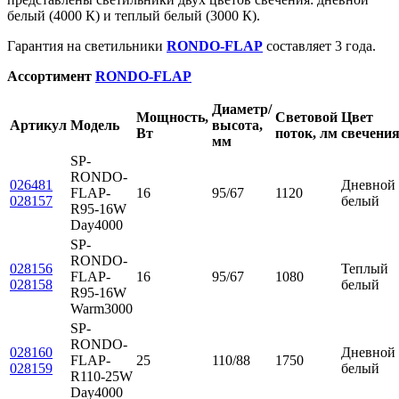
белый (4000 К) и теплый белый (3000 К).
Гарантия на светильники
RONDO-FLAP
составляет 3 года.
Ассортимент
RONDO-FLAP
Диаметр/
Мощность,
Световой
Цвет
Артикул
Модель
высота,
Вт
поток, лм
свечени
мм
SP-
RONDO-
026481
Дневной
FLAP-
16
95/67
1120
028157
белый
R95-16W
Day4000
SP-
RONDO-
028156
Теплый
FLAP-
16
95/67
1080
028158
белый
R95-16W
Warm3000
SP-
RONDO-
028160
Дневной
FLAP-
25
110/88
1750
028159
белый
R110-25W
Day4000