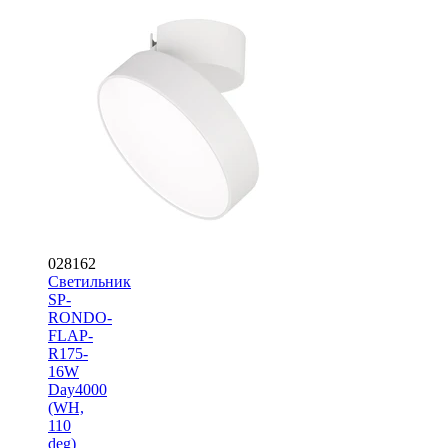
028162
Светильник
SP-
RONDO-
FLAP-
R175-
16W
Day4000
(WH,
110
deg)