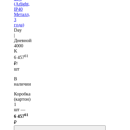
(Arlight,
IP40
Металл,
3
года)
Day
|
Дневной
4000
K
61
6 457
₽/
шт
В
наличии
Коробка
(картон)
1
шт —
61
6 457
₽