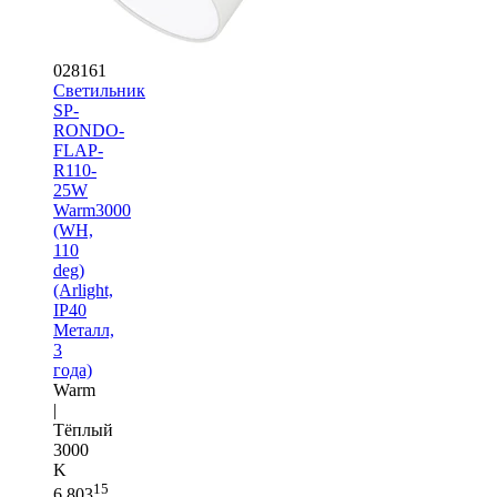
028161
Светильник
SP-
RONDO-
FLAP-
R110-
25W
Warm3000
(WH,
110
deg)
(Arlight,
IP40
Металл,
3
года)
Warm
|
Тёплый
3000
K
15
6 803