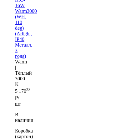
16W
Warm3000
(WH,
110
deg)
(Arlight,
IP40
Металл,
3
года)
Warm
|
Тёплый
3000
K
23
5 170
₽/
шт
В
наличии
Коробка
(картон)