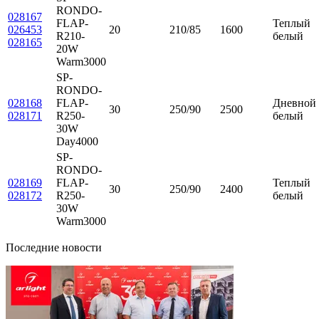
RONDO-
028167
FLAP-
Теплый
026453
20
210/85
1600
R210-
белый
028165
20W
Warm3000
SP-
RONDO-
028168
FLAP-
Дневной
30
250/90
2500
028171
R250-
белый
30W
Day4000
SP-
RONDO-
028169
FLAP-
Теплый
30
250/90
2400
028172
R250-
белый
30W
Warm3000
Последние новости