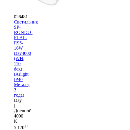
026481
Светильник
SP-
RONDO-
FLAP-
R95-
16W
Day4000
(WH,
110
deg)
(Arlight,
IP40
Металл,
3
года)
Day
|
Дневной
4000
K
23
5 170