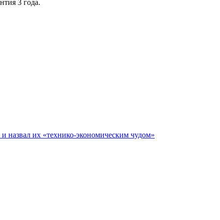
нтия 3 года.
е и назвал их «технико-экономическим чудом»