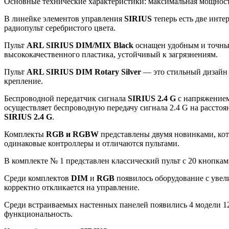
Основные технические характеристики: максимальная мощность
В линейке элементов управления
SIRIUS
теперь есть две инт
радиопульт серебристого цвета.
Пульт
ARL SIRIUS DIM/MIX Black
оснащен удобным и точным
высококачественного пластика, устойчивый к загрязнениям.
Пульт
ARL SIRIUS DIM Rotary Silver
— это стильный дизайн 
крепление.
Беспроводной передатчик сигнала
SIRIUS 2.4 G
с напряжением
осуществляет беспроводную передачу сигнала 2.4 G на рассто
SIRIUS 2.4 G
.
Комплекты
RGB и RGBW
представлены двумя новинками, кот
одинаковые контроллеры и отличаются пультами.
В комплекте № 1 представлен классический пульт с 20 кнопкам
Среди комплектов
DIM
и
RGB
появилось оборудование с увел
корректно откликается на управление.
Среди встраиваемых настенных панелей появились 4 модели 1
функциональность.