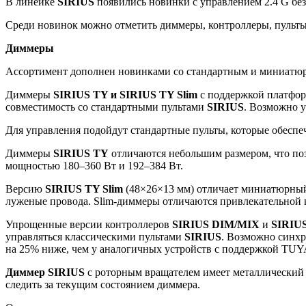
В линейке
SIRIUS
появились новинки с управлением 2.4 G без
Среди новинок можно отметить диммеры, контроллеры, пульты
Диммеры
Ассортимент дополнен новинками со стандартным и миниатю
Диммеры
SIRIUS TY и SIRIUS TY Slim
с поддержкой платфор
совместимость со стандартными пультами
SIRIUS
. Возможно 
Для управления подойдут стандартные пульты, которые обеспе
Диммеры
SIRIUS TY
отличаются небольшим размером, что поз
мощностью 180–360 Вт и 192–384 Вт.
Версию
SIRIUS TY Slim
(48×26×13 мм) отличает миниатюрный
луженые провода. Slim-диммеры отличаются привлекательной 
Упрощенные версии контроллеров
SIRIUS DIM/MIX
и
SIRIU
управляться классическими пультами
SIRIUS
. Возможно синхр
на 25% ниже, чем у аналогичных устройств с поддержкой TUY
Диммер SIRIUS
с роторным вращателем имеет металлический 
следить за текущим состоянием диммера.