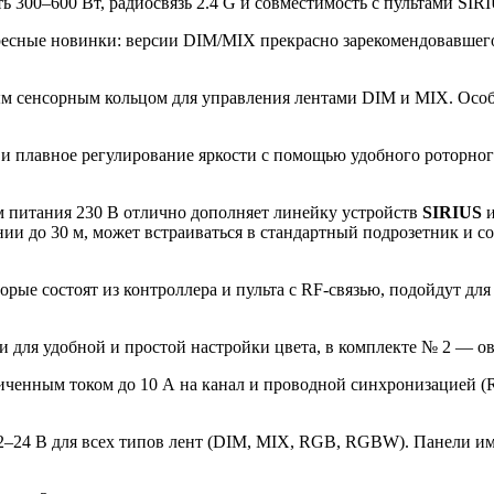
 300–600 Вт, радиосвязь 2.4 G и совместимость с пультами SIRI
ересные новинки: версии DIM/MIX прекрасно зарекомендовавшего
 сенсорным кольцом для управления лентами DIM и MIX. Особен
и плавное регулирование яркости с помощью удобного роторного
 питания 230 В отлично дополняет линейку устройств
SIRIUS
янии до 30 м, может встраиваться в стандартный подрозетник и
орые состоят из контроллера и пульта с RF-связью, подойдут 
и для удобной и простой настройки цвета, в комплекте № 2 — о
иченным током до 10 А на канал и проводной синхронизацией (R
2–24 В для всех типов лент (DIM, MIX, RGB, RGBW). Панели и