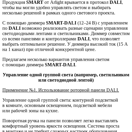
Продукция
SMART
от Arlight врывается в протокол
DALI
,
чтобы вы могли удобно управлять светом и выбирать
несколько решений в рамках одного светового проекта.
С помощью диммера
SMART-DALI
(12–24 В) с управлением
по
DALI
возможно реализовать разные сценарии управления
светодиодными лентами и светильниками. Диммер совместим
со всеми панелями и контроллерами
DALI
, что позволяет
выбрать оптимальное решение. У диммера высокий ток (15 А
на 1 канал) при отличной конкурентной цене.
Предлагаем несколько вариантов управления светом
с помощью диммера
SMART-DALI
.
Управление одной группой света (например, светильником
или светодиодной лентой)
Применение №1. Использование роторной панели DALI.
Управление одной группой света: контурной подсветкой
в комнате, основным освещением, подсветкой мебели
или рабочей зоны на кухне.
Поворотная ручка на панели позволяет легко выставлять
комфортный уровень яркости освещения. Система проста
в монтаже и не требует сложных настроек оборудования.