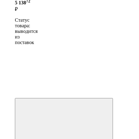
72
5 138
₽
Статус
товара:
выводится
из
поставок