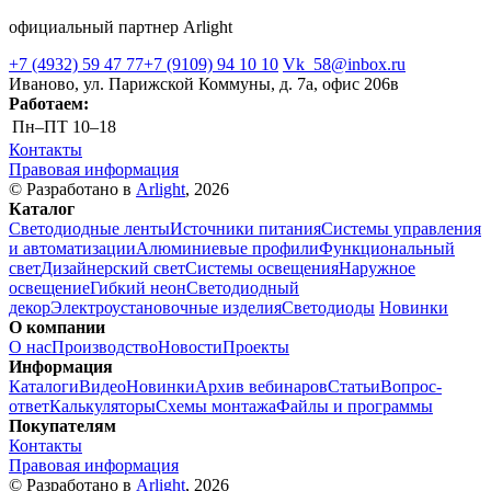
официальный партнер Arlight
+7 (4932) 59 47 77
+7 (9109) 94 10 10
Vk_58@inbox.ru
Иваново, ул. Парижской Коммуны, д. 7а, офис 206в
Работаем:
Пн–ПТ
10–18
Контакты
Правовая информация
© Разработано в
Arlight
, 2026
Каталог
Светодиодные ленты
Источники питания
Системы управления
и автоматизации
Алюминиевые профили
Функциональный
свет
Дизайнерский свет
Системы освещения
Наружное
освещение
Гибкий неон
Светодиодный
декор
Электроустановочные изделия
Светодиоды
Новинки
О компании
О нас
Производство
Новости
Проекты
Информация
Каталоги
Видео
Новинки
Архив вебинаров
Статьи
Вопрос-
ответ
Калькуляторы
Схемы монтажа
Файлы и программы
Покупателям
Контакты
Правовая информация
© Разработано в
Arlight
, 2026