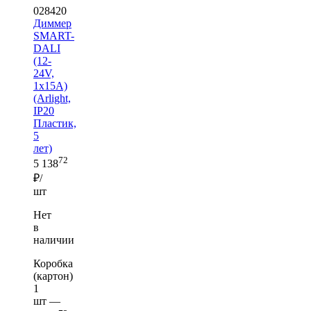
028420
Диммер
SMART-
DALI
(12-
24V,
1x15A)
(Arlight,
IP20
Пластик,
5
лет)
72
5 138
₽/
шт
Нет
в
наличии
Коробка
(картон)
1
шт —