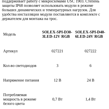
поддерживает работу с микросхемами USC 1903. Степень
защиты IP68 позволяет использовать модули в режиме
больших динамических и температурных нагрузок. Для
удобства инсталляции модули поставляются в комплекте с
держателем для монтажа на трос.
SOLEX-SPI-D30-
SOLEX-SPI-D40-
Модель
3LED-12V RGB
6LED-24V RGB
Артикул
027221
027222
Кол-во светодиодов
3
6
Напряжение питания
12 В
24 В
Потребляемая
мощность в режиме
0,7 Вт
1,4 Вт
белого цвета