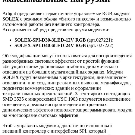
Arlight представляет герметичные управляемые RGB-модули
SOLEX
с режимом обхода «битого пикселя» и возможностью
автономной работы без внешнего контроллера.
Ассортиментный ряд представлен двумя моделями:
SOLEX-SPI-D30-3LED-12V RGB
(арт.027221);
SOLEX-SPI-D40-6LED-24V RGB
(арт. 027222)
Обе модификации могут использоваться для воспроизведения
разнообразных световых эффектов: от простой функции
«бегущий огонь» до полномасштабного динамического
освещения на больших мультимедийных экранах. Модули
SOLEX
будут незаменимы в архитектурном, динамическом
освещении, при создании рекламных вывесок, медиафасадов,
подсветки коммерческих зданий и оформлении
театрализованных представлений. За счет ярких светодиодов
SMD 3535 с микросхемой USC 1903 получается качественное
освещение, а режим воспроизведения встроенных
динамических эффектов позволяет запрограммировать модули
на многообразие световых эффектов.
Чтобы управлять модулями, достаточно использовать
внешний контроллер с интерфейсом SPI, который