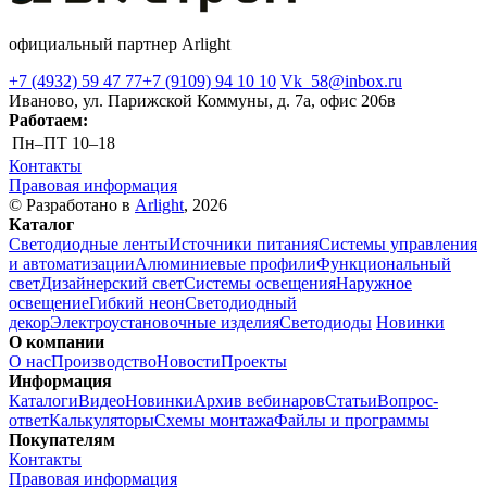
официальный партнер Arlight
+7 (4932) 59 47 77
+7 (9109) 94 10 10
Vk_58@inbox.ru
Иваново, ул. Парижской Коммуны, д. 7а, офис 206в
Работаем:
Пн–ПТ
10–18
Контакты
Правовая информация
© Разработано в
Arlight
, 2026
Каталог
Светодиодные ленты
Источники питания
Системы управления
и автоматизации
Алюминиевые профили
Функциональный
свет
Дизайнерский свет
Системы освещения
Наружное
освещение
Гибкий неон
Светодиодный
декор
Электроустановочные изделия
Светодиоды
Новинки
О компании
О нас
Производство
Новости
Проекты
Информация
Каталоги
Видео
Новинки
Архив вебинаров
Статьи
Вопрос-
ответ
Калькуляторы
Схемы монтажа
Файлы и программы
Покупателям
Контакты
Правовая информация