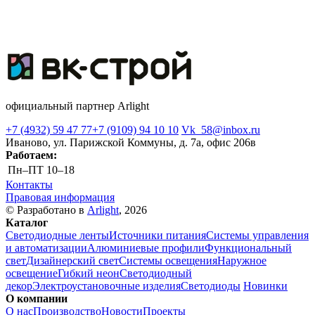
официальный партнер Arlight
+7 (4932) 59 47 77
+7 (9109) 94 10 10
Vk_58@inbox.ru
Иваново, ул. Парижской Коммуны, д. 7а, офис 206в
Работаем:
Пн–ПТ
10–18
Контакты
Правовая информация
© Разработано в
Arlight
, 2026
Каталог
Светодиодные ленты
Источники питания
Системы управления
и автоматизации
Алюминиевые профили
Функциональный
свет
Дизайнерский свет
Системы освещения
Наружное
освещение
Гибкий неон
Светодиодный
декор
Электроустановочные изделия
Светодиоды
Новинки
О компании
О нас
Производство
Новости
Проекты