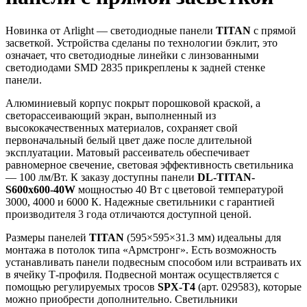
Новинка от Arlight — светодиодные панели
TITAN
с прямой
засветкой. Устройства сделаны по технологии бэклит, это
означает, что светодиодные линейки с линзованными
светодиодами SMD 2835 прикреплены к задней стенке
панели.
Алюминиевый корпус покрыт порошковой краской, а
светорассеивающий экран, выполненный из
высококачественных материалов, сохраняет свой
первоначальный белый цвет даже после длительной
эксплуатации. Матовый рассеиватель обеспечивает
равномерное свечение, световая эффективность светильника
— 100 лм/Вт. К заказу доступны панели
DL-TITAN-
S600x600-40W
мощностью 40 Вт с цветовой температурой
3000, 4000 и 6000 К. Надежные светильники с гарантией
производителя 3 года отличаются доступной ценой.
Размеры панелей
TITAN
(595×595×31.3 мм) идеальны для
монтажа в потолок типа «Армстронг». Есть возможность
устанавливать панели подвесным способом или встраивать их
в ячейку Т-профиля. Подвесной монтаж осуществляется с
помощью регулируемых тросов
SPX-T4
(арт. 029583), которые
можно приобрести дополнительно. Светильники