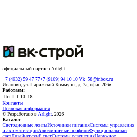
официальный партнер Arlight
+7 (4932) 59 47 77
+7 (9109) 94 10 10
Vk_58@inbox.ru
Иваново, ул. Парижской Коммуны, д. 7а, офис 206в
Работаем:
Пн–ПТ
10–18
Контакты
Правовая информация
© Разработано в
Arlight
, 2026
Каталог
Светодиодные ленты
Источники питания
Системы управления
и автоматизации
Алюминиевые профили
Функциональный
свет
Дизайнерский свет
Системы освещения
Наружное