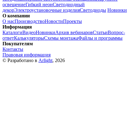
освещение
Гибкий неон
Светодиодный
декор
Электроустановочные изделия
Светодиоды
Новинки
О компании
О нас
Производство
Новости
Проекты
Информация
Каталоги
Видео
Новинки
Архив вебинаров
Статьи
Вопрос-
ответ
Калькуляторы
Схемы монтажа
Файлы и программы
Покупателям
Контакты
Правовая информация
© Разработано в
Arlight
, 2026