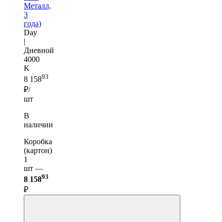
Металл,
3
года)
Day
|
Дневной
4000
K
93
8 158
₽/
шт
В
наличии
Коробка
(картон)
1
шт —
93
8 158
₽