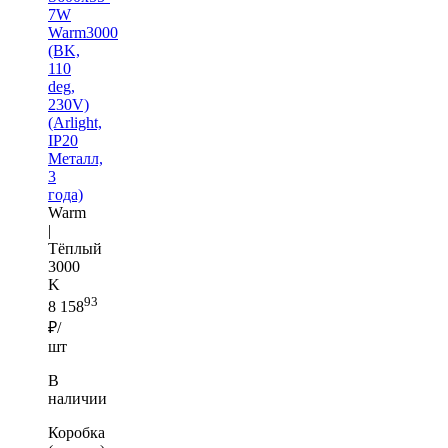
7W
Warm3000
(BK,
110
deg,
230V)
(Arlight,
IP20
Металл,
3
года)
Warm
|
Тёплый
3000
K
93
8 158
₽/
шт
В
наличии
Коробка