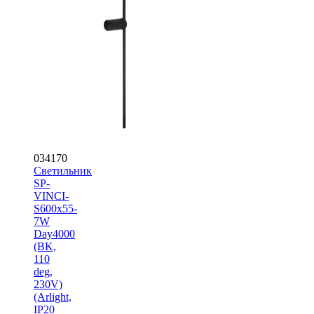
034170
Светильник
SP-
VINCI-
S600x55-
7W
Day4000
(BK,
110
deg,
230V)
(Arlight,
IP20