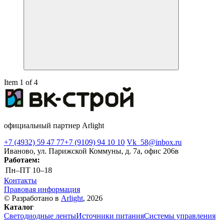
Item 1 of 4
официальный партнер Arlight
+7 (4932) 59 47 77
+7 (9109) 94 10 10
Vk_58@inbox.ru
Иваново, ул. Парижской Коммуны, д. 7а, офис 206в
Работаем:
Пн–ПТ
10–18
Контакты
Правовая информация
© Разработано в
Arlight
, 2026
Каталог
Светодиодные ленты
Источники питания
Системы управления