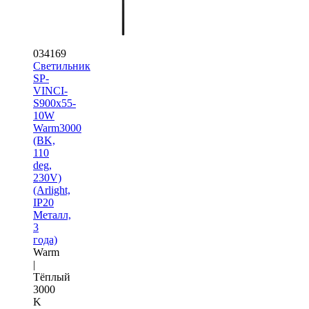
034169
Светильник
SP-
VINCI-
S900x55-
10W
Warm3000
(BK,
110
deg,
230V)
(Arlight,
IP20
Металл,
3
года)
Warm
|
Тёплый
3000
K