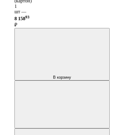
(картон)
1
шт —
93
8 158
₽
В корзину