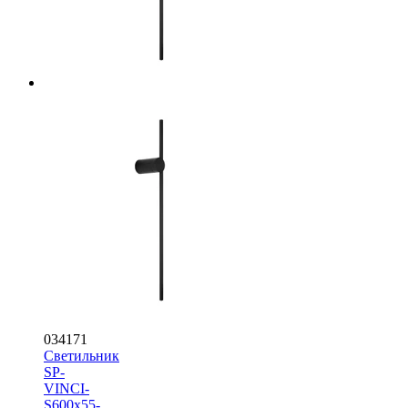
034171
Светильник
SP-
VINCI-
S600x55-