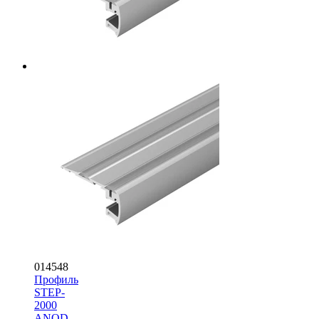
014548
Профиль
STEP-
2000
ANOD