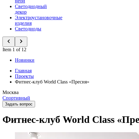
неон
Светодиодный
декор
Электроустановочные
изделия
Светодиоды
Item 1 of 12
Новинки
Главная
Проекты
Фитнес-клуб World Class «Пресня»
Москва
Спортивный
Задать вопрос
Фитнес-клуб World Class «Пр