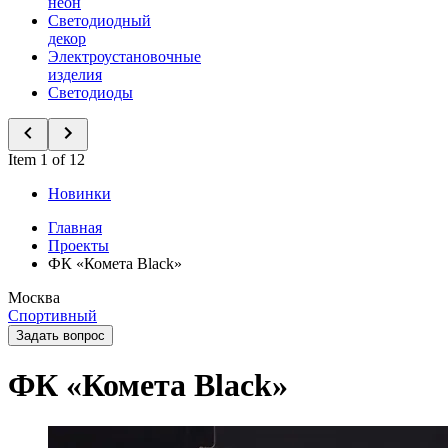
неон
Светодиодный
декор
Электроустановочные
изделия
Светодиоды
Item 1 of 12
Новинки
Главная
Проекты
ФК «Комета Black»
Москва
Спортивный
Задать вопрос
ФК «Комета Black»