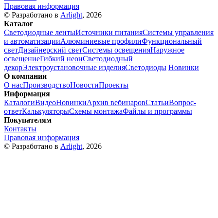
Правовая информация
© Разработано в
Arlight
, 2026
Каталог
Светодиодные ленты
Источники питания
Системы управления
и автоматизации
Алюминиевые профили
Функциональный
свет
Дизайнерский свет
Системы освещения
Наружное
освещение
Гибкий неон
Светодиодный
декор
Электроустановочные изделия
Светодиоды
Новинки
О компании
О нас
Производство
Новости
Проекты
Информация
Каталоги
Видео
Новинки
Архив вебинаров
Статьи
Вопрос-
ответ
Калькуляторы
Схемы монтажа
Файлы и программы
Покупателям
Контакты
Правовая информация
© Разработано в
Arlight
, 2026