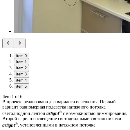
item 0
item 1
item 2
item 3
item 4
item 5
Item 1 of 6
В проекте реализована два варианта освещения. Первый
вариант равномерная подсветка натяжного потолка
®
светодиодной лентой
arlight
с возможностью диммирования.
Второй вариант освещение светодиодными светильниками
®
arlight
, установленными в натяжном потолке.