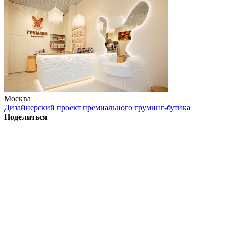
Москва
Дизайнерский проект премиального груминг-бутика
Поделиться