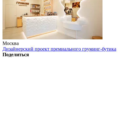
Москва
Дизайнерский проект премиального груминг-бутика
Поделиться