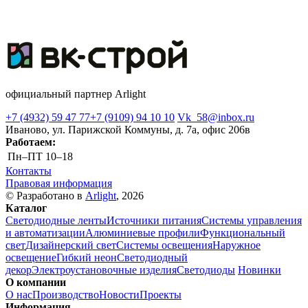
официальный партнер Arlight
+7 (4932) 59 47 77
+7 (9109) 94 10 10
Vk_58@inbox.ru
Иваново, ул. Парижской Коммуны, д. 7а, офис 206в
Работаем:
Пн–ПТ
10–18
Контакты
Правовая информация
© Разработано в
Arlight
, 2026
Каталог
Светодиодные ленты
Источники питания
Системы управления
и автоматизации
Алюминиевые профили
Функциональный
свет
Дизайнерский свет
Системы освещения
Наружное
освещение
Гибкий неон
Светодиодный
декор
Электроустановочные изделия
Светодиоды
Новинки
О компании
О нас
Производство
Новости
Проекты
Информация