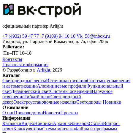
официальный партнер Arlight
+7 (4932) 59 47 77
+7 (9109) 94 10 10
Vk_58@inbox.ru
Иваново, ул. Парижской Коммуны, д. 7а, офис 206в
Работаем:
Пн–ПТ
10–18
Контакты
Правовая информация
© Разработано в
Arlight
, 2026
Каталог
Светодиодные ленты
Источники питания
Системы управления
и автоматизации
Алюминиевые профили
Функциональный
свет
Дизайнерский свет
Системы освещения
Наружное
освещение
Гибкий неон
Светодиодный
декор
Электроустановочные изделия
Светодиоды
Новинки
О компании
О нас
Производство
Новости
Проекты
Информация
Каталоги
Видео
Новинки
Архив вебинаров
Статьи
Вопрос-
ответ
Калькуляторы
Схемы монтажа
Файлы и программы