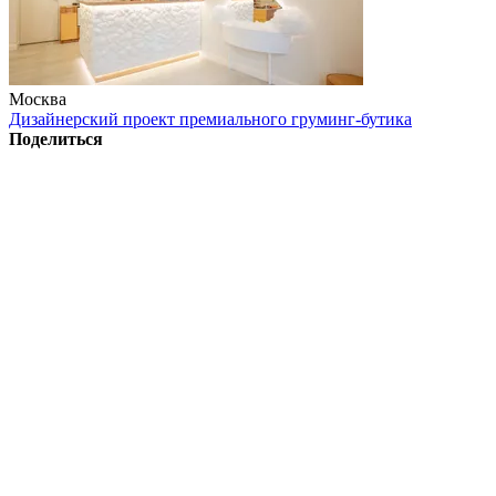
Москва
Дизайнерский проект премиального груминг-бутика
Поделиться