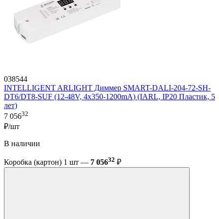
038544
INTELLIGENT ARLIGHT Диммер SMART-DALI-204-72-SH-
DT6/DT8-SUF (12-48V, 4x350-1200mA) (IARL, IP20 Пластик, 5
лет)
32
7 056
₽/шт
В наличии
32
Коробка (картон) 1 шт —
7 056
₽