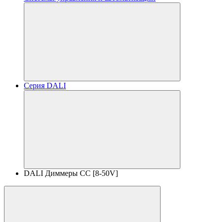
Серия DALI
DALI Диммеры CC [8-50V]