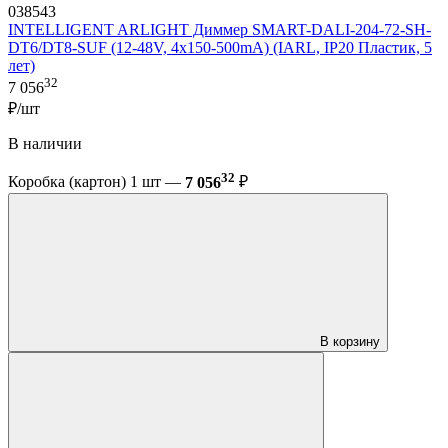
038543
INTELLIGENT ARLIGHT Диммер SMART-DALI-204-72-SH-
DT6/DT8-SUF (12-48V, 4x150-500mA) (IARL, IP20 Пластик, 5
лет)
32
7 056
₽/шт
В наличии
32
Коробка (картон) 1 шт —
7 056
₽
В корзину