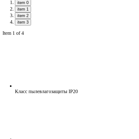
item 0
item 1
item 2
item 3
Item 1 of 4
Класс пылевлагозащиты
IP20