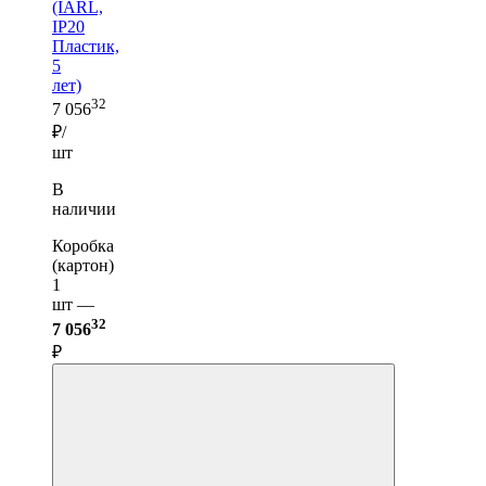
(IARL,
IP20
Пластик,
5
лет)
32
7 056
₽/
шт
В
наличии
Коробка
(картон)
1
шт —
32
7 056
₽