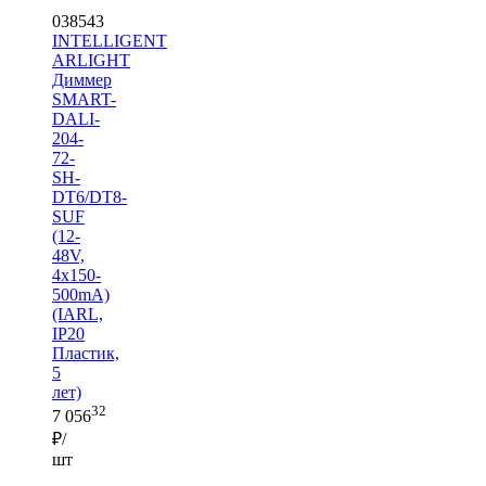
038543
INTELLIGENT
ARLIGHT
Диммер
SMART-
DALI-
204-
72-
SH-
DT6/DT8-
SUF
(12-
48V,
4x150-
500mA)
(IARL,
IP20
Пластик,
5
лет)
32
7 056
₽/
шт