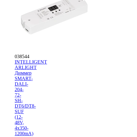
038544
INTELLIGENT
ARLIGHT
Диммер
SMART-
DALI-
204-
72-
SH-
DT6/DT8-
SUF
(12-
48V,
4x350-
1200mA)