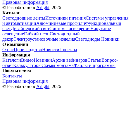
Правовая информация
© Разработано в
Arlight
, 2026
Каталог
Светодиодные ленты
Источники питания
Системы управления
и автоматизации
Алюминиевые профили
Функциональный
свет
Дизайнерский свет
Системы освещения
Наружное
освещение
Гибкий неон
Светодиодный
декор
Электроустановочные изделия
Светодиоды
Новинки
О компании
О нас
Производство
Новости
Проекты
Информация
Каталоги
Видео
Новинки
Архив вебинаров
Статьи
Вопрос-
ответ
Калькуляторы
Схемы монтажа
Файлы и программы
Покупателям
Контакты
Правовая информация
© Разработано в
Arlight
, 2026