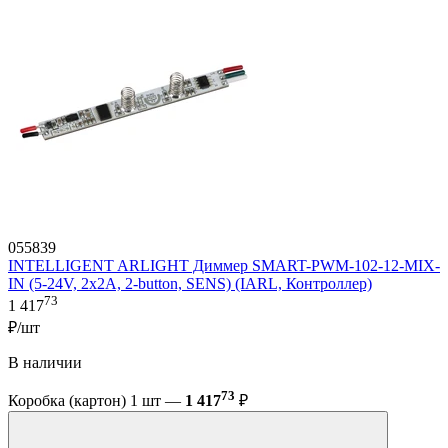
055839
INTELLIGENT ARLIGHT Диммер SMART-PWM-102-12-MIX-
IN (5-24V, 2x2A, 2-button, SENS) (IARL, Контроллер)
73
1 417
₽/шт
В наличии
73
Коробка (картон) 1 шт —
1 417
₽