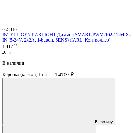
055836
INTELLIGENT ARLIGHT Диммер SMART-PWM-102-12-MIX-
IN (5-24V, 2x2A, 1-button, SENS) (IARL, Контроллер)
73
1 417
₽/шт
В наличии
73
Коробка (картон) 1 шт —
1 417
₽
В корзину