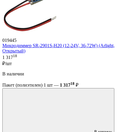
019445
Микродиммер SR-2901S-H20 (12-24V, 36-72W) (Arlight,
Открытый)
18
1 317
₽/шт
В наличии
18
Пакет (полиэтилен) 1 шт —
1 317
₽
В корзину