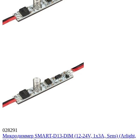
028291
Микродиммер SMART-D13-DIM (12-24V, 1x3A, Sens) (Arlight,