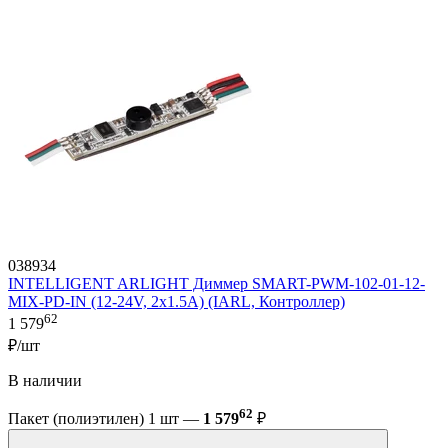
038934
INTELLIGENT ARLIGHT Диммер SMART-PWM-102-01-12-
MIX-PD-IN (12-24V, 2x1.5A) (IARL, Контроллер)
62
1 579
₽/шт
В наличии
62
Пакет (полиэтилен) 1 шт —
1 579
₽