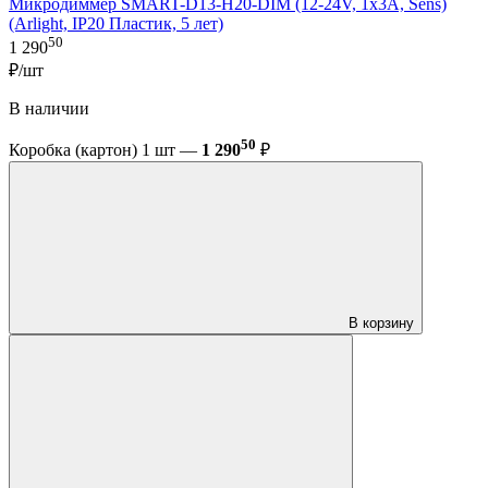
Микродиммер SMART-D13-H20-DIM (12-24V, 1x3A, Sens)
(Arlight, IP20 Пластик, 5 лет)
50
1 290
₽/шт
В наличии
50
Коробка (картон) 1 шт —
1 290
₽
В корзину