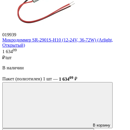
019939
Микродиммер SR-2901S-H10 (12-24V, 36-72W) (Arlight,
Открытый)
09
1 634
₽/шт
В наличии
09
Пакет (полиэтилен) 1 шт —
1 634
₽
В корзину