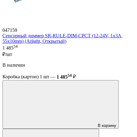
047159
Сенсорный диммер SR-RULE-DIM-CPCT (12-24V, 1x3A,
55x10mm) (Arlight, Открытый)
54
1 485
₽/шт
В наличии
54
Коробка (картон) 1 шт —
1 485
₽
В корзину