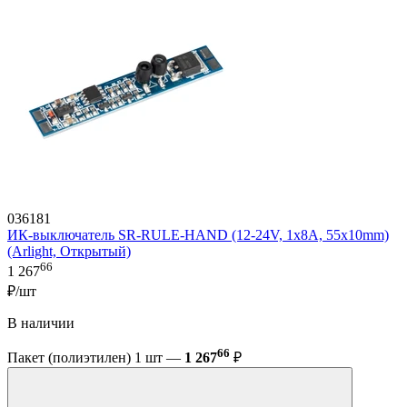
036181
ИК-выключатель SR-RULE-HAND (12-24V, 1x8A, 55x10mm)
(Arlight, Открытый)
66
1 267
₽/шт
В наличии
66
Пакет (полиэтилен) 1 шт —
1 267
₽