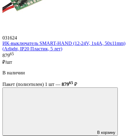
031624
ИК-выключатель SMART-HAND (12-24V, 1х4А, 50x11mm)
(Arlight, IP20 Пластик, 5 лет)
65
879
₽/шт
В наличии
65
Пакет (полиэтилен) 1 шт —
879
₽
В корзину