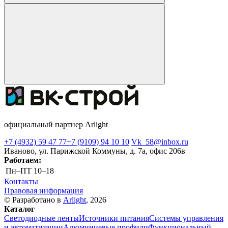
официальный партнер Arlight
+7 (4932) 59 47 77
+7 (9109) 94 10 10
Vk_58@inbox.ru
Иваново, ул. Парижской Коммуны, д. 7а, офис 206в
Работаем:
Пн–ПТ
10–18
Контакты
Правовая информация
© Разработано в
Arlight
, 2026
Каталог
Светодиодные ленты
Источники питания
Системы управления
и автоматизации
Алюминиевые профили
Функциональный