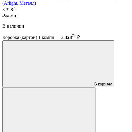
(Arlight, Металл)
71
3 328
₽/компл
В наличии
71
Коробка (картон) 1 компл —
3 328
₽
В корзину