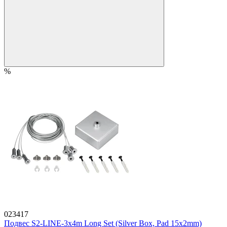
%
023417
Подвес S2-LINE-3x4m Long Set (Silver Box, Pad 15x2mm)