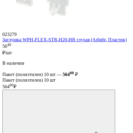
023279
Заглушка WPH-FLEX-STR-H20-HR глухая (Arlight, Пластик)
40
56
₽/шт
В наличии
00
Пакет (полиэтилен) 10 шт —
564
₽
Пакет (полиэтилен) 10 шт
00
564
₽