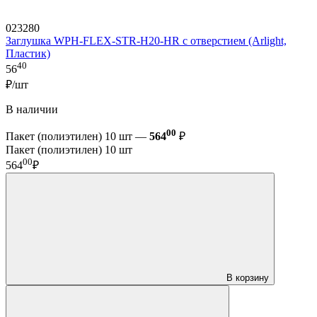
023280
Заглушка WPH-FLEX-STR-H20-HR с отверстием (Arlight,
Пластик)
40
56
₽/шт
В наличии
00
Пакет (полиэтилен) 10 шт —
564
₽
Пакет (полиэтилен) 10 шт
00
564
₽
В корзину