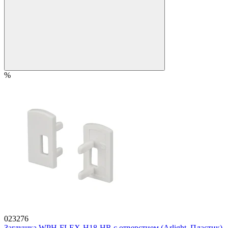
%
023276
Заглушка WPH-FLEX-H18-HR с отверстием (Arlight, Пластик)