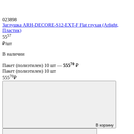
023898
Заглушка ARH-DECORE-S12-EXT-F Flat глухая (Arlight,
Пластик)
57
55
₽/шт
В наличии
70
Пакет (полиэтилен) 10 шт —
555
₽
Пакет (полиэтилен) 10 шт
70
555
₽
В корзину