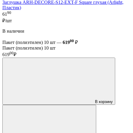
Заглушка ARH-DECORE-S12-EXT-F Square глухая (Arlight,
Пластик)
90
61
₽/шт
В наличии
00
Пакет (полиэтилен) 10 шт —
619
₽
Пакет (полиэтилен) 10 шт
00
619
₽
В корзину