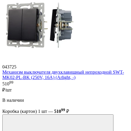
043725
Механизм выключателя двухклавишный непроходной SWT-
MK02-PL-BK (250V, 16A) (Arlight, -)
99
510
₽/шт
В наличии
99
Коробка (картон) 1 шт —
510
₽