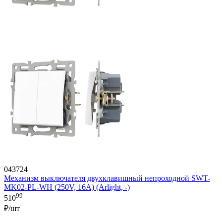
043724
Механизм выключателя двухклавишный непроходной SWT-
MK02-PL-WH (250V, 16A) (Arlight, -)
99
510
₽/шт