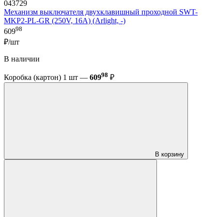
043729
Механизм выключателя двухклавишный проходной SWT-
MKP2-PL-GR (250V, 16A) (Arlight, -)
98
609
₽/шт
В наличии
98
Коробка (картон) 1 шт —
609
₽
В корзину