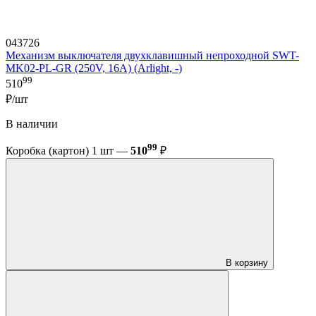
043726
Механизм выключателя двухклавишный непроходной SWT-
MK02-PL-GR (250V, 16A) (Arlight, -)
99
510
₽/шт
В наличии
99
Коробка (картон) 1 шт —
510
₽
В корзину