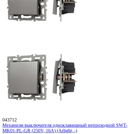
043712
Механизм выключателя одноклавишный непроходной SWT-
MK01-PL-GR (250V, 16A) (Arlight, -)