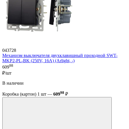
043728
Механизм выключателя двухклавишный проходной SWT-
MKP2-PL-BK (250V, 16A) (Arlight, -)
98
609
₽/шт
В наличии
98
Коробка (картон) 1 шт —
609
₽