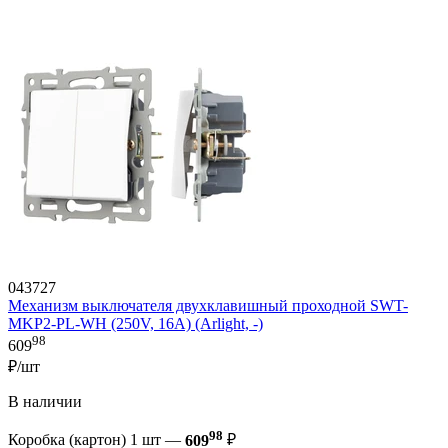
043727
Механизм выключателя двухклавишный проходной SWT-
MKP2-PL-WH (250V, 16A) (Arlight, -)
98
609
₽/шт
В наличии
98
Коробка (картон) 1 шт —
609
₽