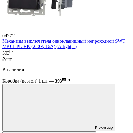
043711
Механизм выключателя одноклавишный непроходной SWT-
MK01-PL-BK (250V, 16A) (Arlight, -)
98
393
₽/шт
В наличии
98
Коробка (картон) 1 шт —
393
₽
В корзину