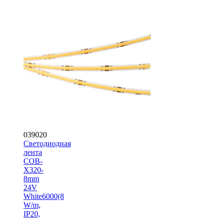
039020
Светодиодная
лента
COB-
X320-
8mm
24V
White6000(8
W/m,
IP20,