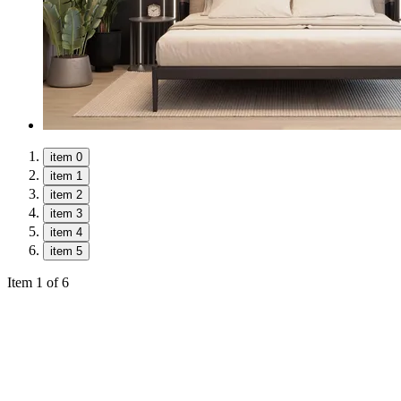
item 0
item 1
item 2
item 3
item 4
item 5
Item 1 of 6