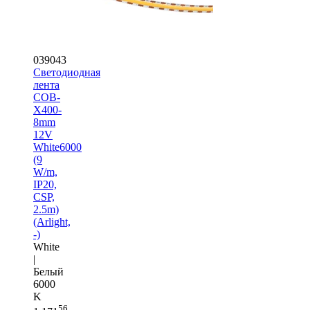
039043
Светодиодная
лента
COB-
X400-
8mm
12V
White6000
(9
W/m,
IP20,
CSP,
2.5m)
(Arlight,
-)
White
|
Белый
6000
K
56