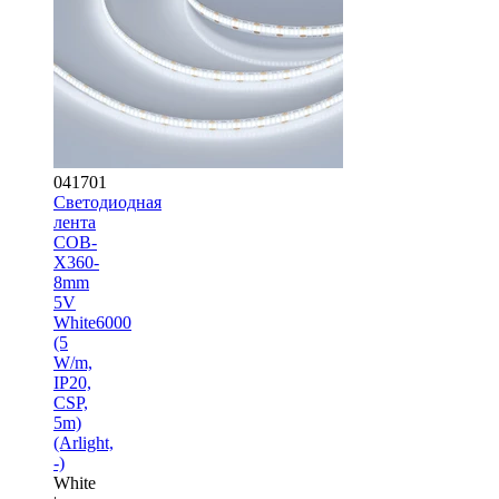
041701
Светодиодная
лента
COB-
X360-
8mm
5V
White6000
(5
W/m,
IP20,
CSP,
5m)
(Arlight,
-)
White