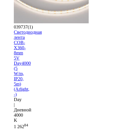
039737(1)
Светодиодная
лента
COB-
X360-
8mm
5V
Day4000
(5
W/m,
IP20,
5m)
(Arlight,
-)
Day
|
Дневной
4000
K
84
1 262